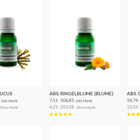
EN AUSWÄHLEN
OPTIONEN AUSWÄHLEN
FUCUS
ABS. RINGELBLUME (BLUME)
ABS. 
7,51- 306,83.
18,79-
inkl. MwSt.
inkl. MwSt.
6,21- 253,58.
15,53-
Ohne MwSt.
Ohne MwSt.