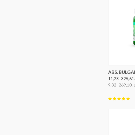
OPTION
ABS. BULGA
11,28- 325,61.
9,32- 269,10.