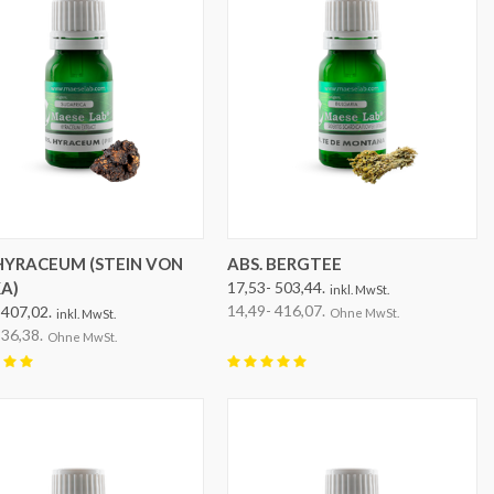
OPTIONEN AUSWÄHLEN
OPTIONEN AUSWÄHLEN
 HYRACEUM (STEIN VON
ABS. BERGTEE
KA)
17,53- 503,44.
inkl. MwSt.
14,49- 416,07.
 407,02.
Ohne MwSt.
inkl. MwSt.
336,38.
Ohne MwSt.