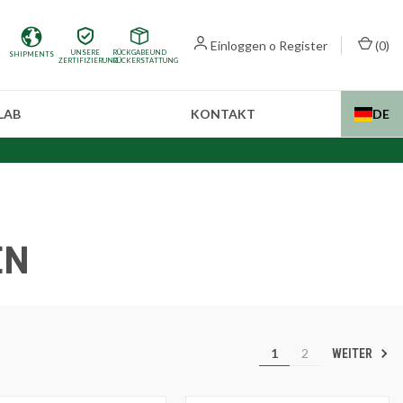
Einloggen
o
Register
(
0
)
UNSERE
RÜCKGABE UND
SHIPMENTS
ZERTIFIZIERUNG
RÜCKERSTATTUNG
LAB
KONTAKT
DE
In
EN
1
2
WEITER