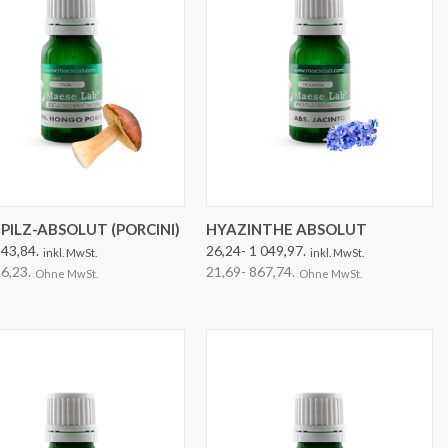
OPTIONEN AUSWÄHLEN
PILZ-ABSOLUT (PORCINI)
HYAZINTHE ABSOLUT
 43,84.
26,24- 1 049,97.
inkl. MwSt.
inkl. MwSt.
36,23.
21,69- 867,74.
Ohne MwSt.
Ohne MwSt.