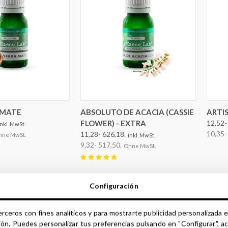
EN AUSWÄHLEN
OPTIONEN AUSWÄHLEN
 MATE
ABSOLUTO DE ACACIA (CASSIE
ARTI
FLOWER) - EXTRA
12,52-
inkl. MwSt.
10,35-
11,28- 626,18.
hne MwSt.
inkl. MwSt.
9,32- 517,50.
Ohne MwSt.
Configuración
erceros con fines analíticos y para mostrarte publicidad personalizada e
ión. Puedes personalizar tus preferencias pulsando en "Configurar", a