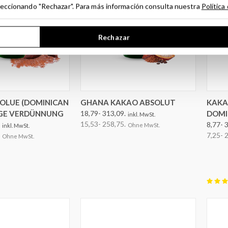
seleccionando "Rechazar". Para más información consulta nuestra
Política
Rechazar
EN AUSWÄHLEN
OPTIONEN AUSWÄHLEN
OLUE (DOMINICAN
GHANA KAKAO ABSOLUT
KAKA
 %IGE VERDÜNNUNG
18,79- 313,09.
DOMI
inkl. MwSt.
15,53- 258,75.
8,77- 
Ohne MwSt.
inkl. MwSt.
7,25- 
Ohne MwSt.