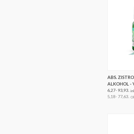
OPTION
ABS. ZISTRO
ALKOHOL -
6,27- 93,93.
in
5,18- 77,63.
O