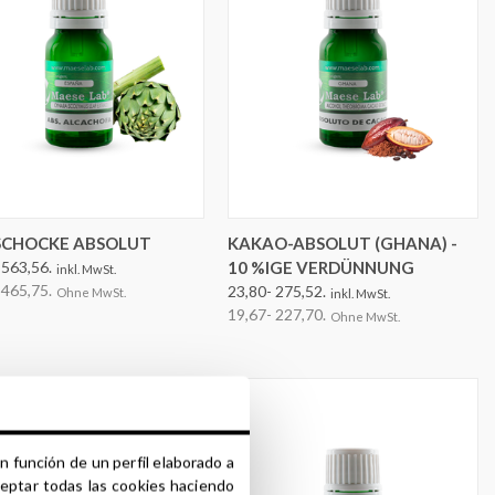
OPTIONEN AUSWÄHLEN
OPTIONEN AUSWÄHLEN
SCHOCKE ABSOLUT
KAKAO-ABSOLUT (GHANA) -
 563,56.
10 %IGE VERDÜNNUNG
inkl. MwSt.
 465,75.
23,80- 275,52.
Ohne MwSt.
inkl. MwSt.
19,67- 227,70.
Ohne MwSt.
n función de un perfil elaborado a
ceptar todas las cookies haciendo