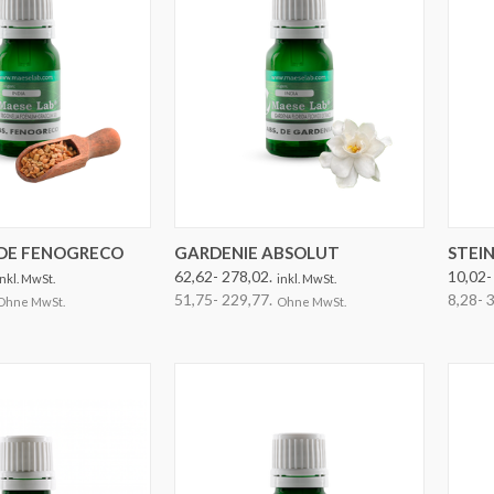
EN AUSWÄHLEN
DE FENOGRECO
GARDENIE ABSOLUT
STEIN
62,62- 278,02.
10,02-
inkl. MwSt.
inkl. MwSt.
51,75- 229,77.
8,28- 
Ohne MwSt.
Ohne MwSt.