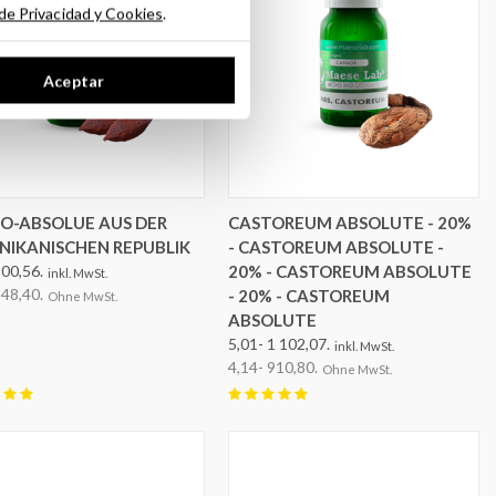
 de Privacidad y Cookies
.
Aceptar
OPTIONEN AUSWÄHLEN
OPTIONEN AUSWÄHLEN
O-ABSOLUE AUS DER
CASTOREUM ABSOLUTE - 20%
NIKANISCHEN REPUBLIK
- CASTOREUM ABSOLUTE -
300,56.
20% - CASTOREUM ABSOLUTE
inkl. MwSt.
248,40.
- 20% - CASTOREUM
Ohne MwSt.
ABSOLUTE
5,01- 1 102,07.
inkl. MwSt.
4,14- 910,80.
Ohne MwSt.