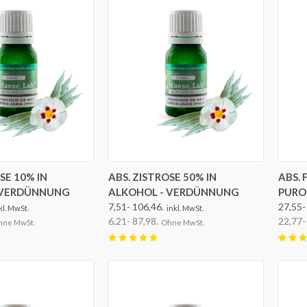
EN AUSWÄHLEN
OPTIONEN AUSWÄHLEN
SE 10% IN
ABS. ZISTROSE 50% IN
ABS. 
 VERDÜNNUNG
ALKOHOL - VERDÜNNUNG
PURO
7,51- 106,46.
27,55-
kl. MwSt.
inkl. MwSt.
6,21- 87,98.
22,77-
hne MwSt.
Ohne MwSt.