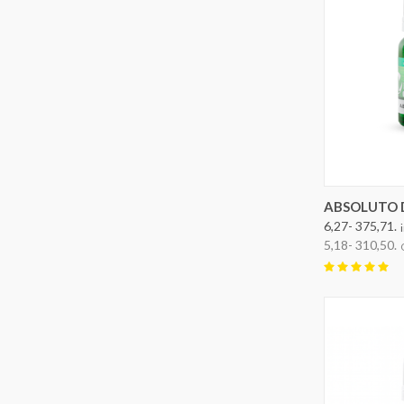
OPTION
ABSOLUTO 
6,27- 375,71.
5,18- 310,50.