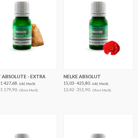
OPTIONEN AUSWÄHLEN
OPTIONEN AUSWÄHLEN
T ABSOLUTE - EXTRA
NELKE ABSOLUT
 1 427,68.
15,03- 425,80.
inkl. MwSt.
inkl. MwSt.
 1 179,90.
12,42- 351,90.
Ohne MwSt.
Ohne MwSt.