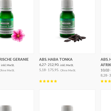
EN AUSWÄHLEN
OPTIONEN AUSWÄHLEN
RISCHE GERANIE
ABS. HABA TONKA
ABS.
6,27- 212,90.
AFRI
inkl. MwSt.
inkl. MwSt.
5,18- 175,95.
10,02-
Ohne MwSt.
Ohne MwSt.
8,28- 