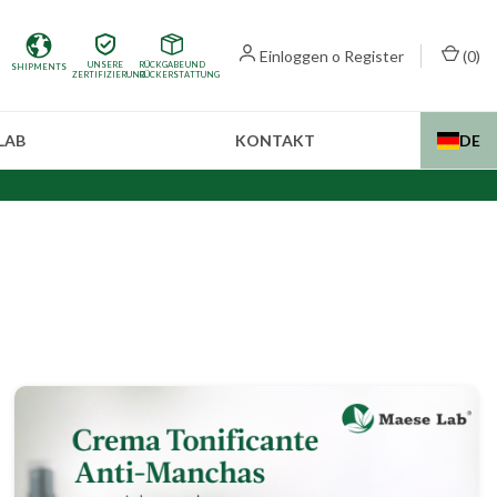
Einloggen
o
Register
(
0
)
UNSERE
RÜCKGABE UND
SHIPMENTS
ZERTIFIZIERUNG
RÜCKERSTATTUNG
LAB
KONTAKT
DE
Internationale Sen