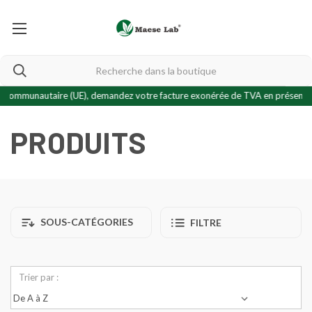
taire (UE), demandez votre facture exonérée de TVA en présentant votre
cer
PRODUITS
SOUS-CATÉGORIES
FILTRE
Trier par :