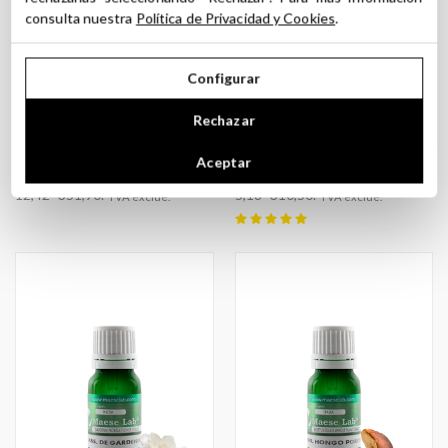
consulta nuestra
Política de Privacidad y Cookies
.
Configurar
Rechazar
ABSOLU D'ŒILLET
ABSOLU DE FENUGREC
Aceptar
15,03- 425,80.
6,27- 375,71.
TVA incluse
TVA incluse
12,42- 351,90.
5,18- 310,50.
TVA exclue.
TVA exclue.