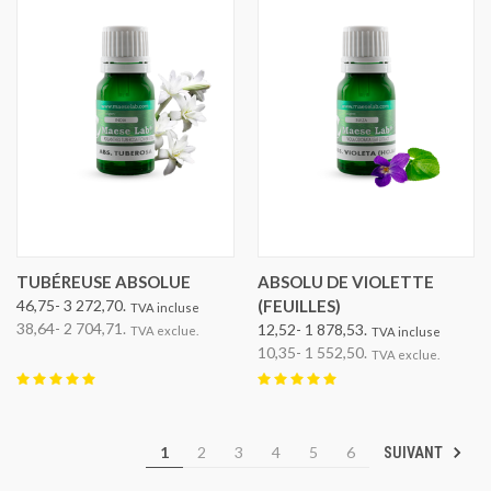
TUBÉREUSE ABSOLUE
ABSOLU DE VIOLETTE
46,75- 3 272,70.
(FEUILLES)
TVA incluse
38,64- 2 704,71.
12,52- 1 878,53.
TVA exclue.
TVA incluse
10,35- 1 552,50.
TVA exclue.
1
2
3
4
5
6
SUIVANT