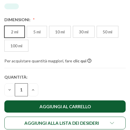
DIMENSIONI:
2 ml
5 ml
10 ml
30 ml
50 ml
100 ml
Per acquistare quantità maggiori, fare
clic qui
QUANTITÀ:
QUANTITÀ
ATTUALE IN
DIMINUIRE
AUMENTARE
MAGAZZINO:
LA
LA
QUANTITÀ
QUANTITÀ
DI
DI
NON
NON
DEFINITI
DEFINITI
AGGIUNGI ALLA LISTA DEI DESIDERI