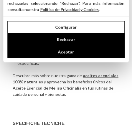
rechazarlas seleccionando "Rechazar". Para más información
Raccomandazioni per l'uso
consulta nuestra
Política de Privacidad y Cookies
.
Usare diluito in oli vettore per applicazioni topiche.
Añadir unas gotas a difusores para disfrutar de su
Configurar
aroma relajante en el hogar o la oficina.
Evitar el uso directo sobre la piel y el contacto con ojos
Rechazar
y mucosas.
Consultar a un especialista antes de usarlo durante el
Aceptar
embarazo, lactancia o en condiciones médicas
específicas.
Descubre más sobre nuestra gama de
aceites esenciales
100% naturales
y aprovecha los beneficios únicos del
Aceite Esencial de Melisa Oficinalis
en tus rutinas de
cuidado personal y bienestar.
SPECIFICHE TECNICHE