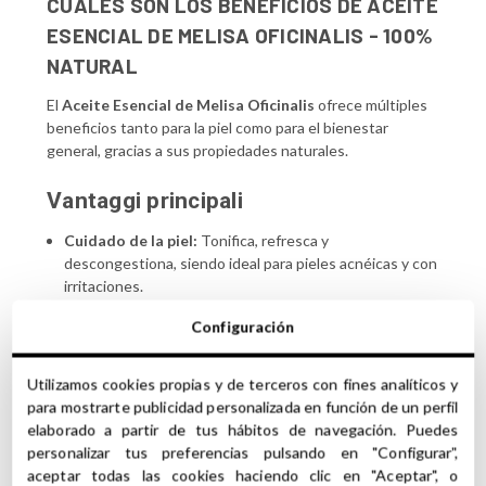
CUÁLES SON LOS BENEFICIOS DE ACEITE
ESENCIAL DE MELISA OFICINALIS - 100%
NATURAL
El
Aceite Esencial de Melisa Oficinalis
ofrece múltiples
beneficios tanto para la piel como para el bienestar
general, gracias a sus propiedades naturales.
Vantaggi principali
Cuidado de la piel:
Tonifica, refresca y
descongestiona, siendo ideal para pieles acnéicas y con
irritaciones.
Propiedades calmantes:
Reduce el nerviosismo, la
Configuración
ansiedad y mejora el estado de ánimo.
Equilibrio hormonal:
Alivia síntomas de la menopausia
como sofocos, insomnio y mal humor.
Utilizamos cookies propias y de terceros con fines analíticos y
Cuidado capilar:
Trata la caspa y la seborrea, dejando
para mostrarte publicidad personalizada en función de un perfil
el cabello más saludable y revitalizado.
elaborado a partir de tus hábitos de navegación. Puedes
Alivio respiratorio:
Útil para tratar asma y afecciones
personalizar tus preferencias pulsando en "Configurar",
obstructivas de las vías respiratorias.
aceptar todas las cookies haciendo clic en "Aceptar", o