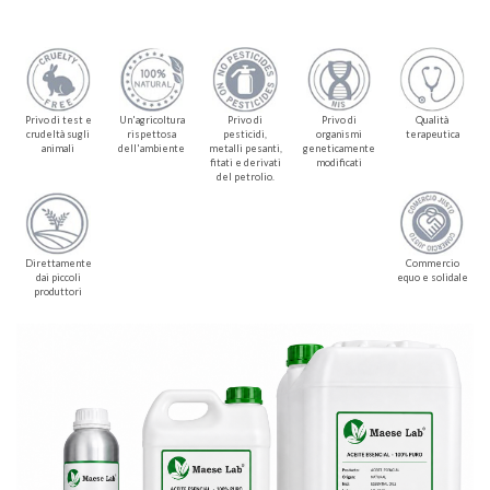
Privo di test e
Un'agricoltura
Privo di
Privo di
Qualità
crudeltà sugli
rispettosa
pesticidi,
organismi
terapeutica
animali
dell'ambiente
metalli pesanti,
geneticamente
fitati e derivati
modificati
del petrolio.
Direttamente
Commercio
dai piccoli
equo e solidale
produttori