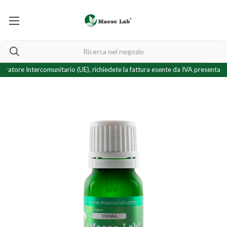
e Intercomunitario (UE), richiedete la fattura esente da IVA presentando il v