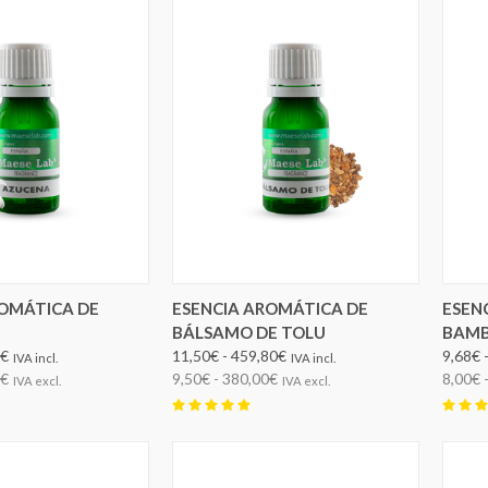
IR OPCIONES
ROMÁTICA DE
ESENCIA AROMÁTICA DE
ESEN
BÁLSAMO DE TOLU
BAM
0€
11,50€ - 459,80€
9,68€ 
IVA incl.
IVA incl.
0€
9,50€ - 380,00€
8,00€ 
IVA excl.
IVA excl.