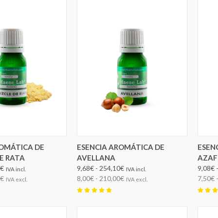
ROMÁTICA DE
ESENCIA AROMÁTICA DE
ESEN
E RATA
AVELLANA
AZAF
0€
9,68€ - 254,10€
9,08€ 
IVA incl.
IVA incl.
0€
8,00€ - 210,00€
7,50€ 
IVA excl.
IVA excl.