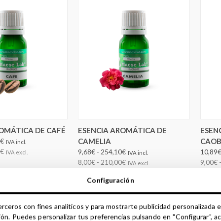
IR OPCIONES
ELEGIR OPCIONES
OMÁTICA DE CAFÉ
ESENCIA AROMÁTICA DE
ESEN
0€
CAMELIA
CAO
IVA incl.
0€
9,68€ - 254,10€
10,89€
IVA excl.
IVA incl.
8,00€ - 210,00€
9,00€ 
IVA excl.
Configuración
erceros con fines analíticos y para mostrarte publicidad personalizada e
ión. Puedes personalizar tus preferencias pulsando en "Configurar", a