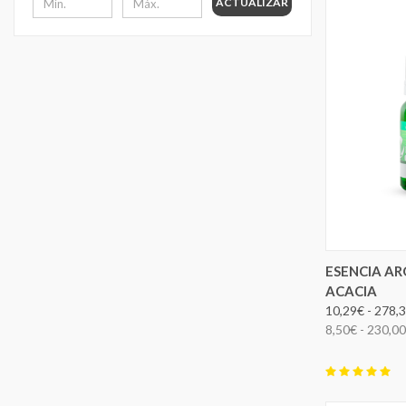
ACTUALIZAR
ELEG
ESENCIA A
ACACIA
10,29€ - 278,
8,50€ - 230,0