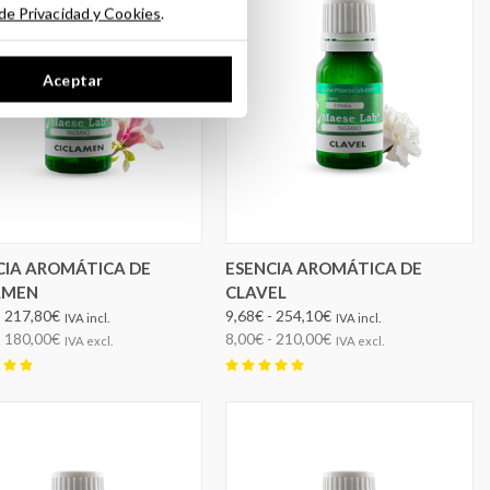
 de Privacidad y Cookies
.
Aceptar
ELEGIR OPCIONES
ELEGIR OPCIONES
CIA AROMÁTICA DE
ESENCIA AROMÁTICA DE
AMEN
CLAVEL
- 217,80€
9,68€ - 254,10€
IVA incl.
IVA incl.
- 180,00€
8,00€ - 210,00€
IVA excl.
IVA excl.