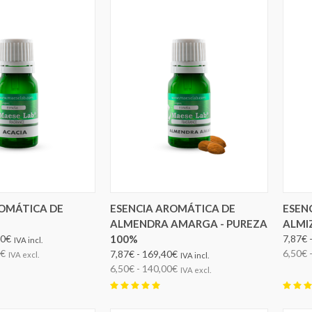
IR OPCIONES
ELEGIR OPCIONES
ROMÁTICA DE
ESENCIA AROMÁTICA DE
ESEN
ALMENDRA AMARGA - PUREZA
ALMI
30€
100%
7,87€ 
IVA incl.
0€
6,50€ 
7,87€ - 169,40€
IVA excl.
IVA incl.
6,50€ - 140,00€
IVA excl.