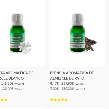
ELEGIR OPCIONES
ELEGIR OPCIONES
CIA AROMATICA DE
ESENCIA AROMÁTICA DE
ZCLE BLANCO
ALMIZCLE DE PATO
- 145,20€
8,47€ - 217,80€
IVA incl.
IVA incl.
- 120,00€
7,00€ - 180,00€
IVA excl.
IVA excl.