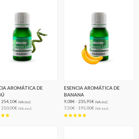
ELEGIR OPCIONES
ELEGIR OPCIONES
CIA AROMÁTICA DE
ESENCIA AROMÁTICA DE
BÚ
BANANA
- 254,10€
9,08€ - 235,95€
IVA incl.
IVA incl.
- 210,00€
7,50€ - 195,00€
IVA excl.
IVA excl.