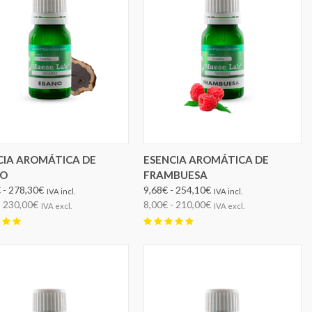
ELEGIR OPCIONES
ELEGIR OPCIONES
CIA AROMÁTICA DE
ESENCIA AROMÁTICA DE
NO
FRAMBUESA
 - 278,30€
9,68€ - 254,10€
IVA incl.
IVA incl.
- 230,00€
8,00€ - 210,00€
IVA excl.
IVA excl.