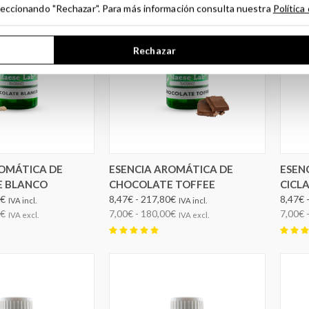
seleccionando "Rechazar". Para más información consulta nuestra
Política
Rechazar
IR OPCIONES
ELEGIR OPCIONES
ROMÁTICA DE
ESENCIA AROMÁTICA DE
ESEN
 BLANCO
CHOCOLATE TOFFEE
CICL
0€
8,47€ - 217,80€
8,47€ 
IVA incl.
IVA incl.
0€
7,00€ - 180,00€
7,00€ 
IVA excl.
IVA excl.