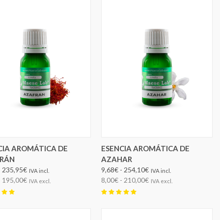
ELEGIR OPCIONES
ELEGIR OPCIONES
CIA AROMÁTICA DE
ESENCIA AROMÁTICA DE
RÁN
AZAHAR
- 235,95€
9,68€ - 254,10€
IVA incl.
IVA incl.
- 195,00€
8,00€ - 210,00€
IVA excl.
IVA excl.