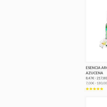
ELEG
ESENCIA A
AZUCENA
8,47€ - 217,8
7,00€ - 180,0