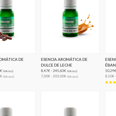
IR OPCIONES
ELEGIR OPCIONES
ROMÁTICA DE
ESENCIA AROMÁTICA DE
ESEN
DULCE DE LECHE
ÉBA
0€
8,47€ - 245,63€
10,29€
IVA incl.
IVA incl.
0€
7,00€ - 203,00€
8,50€ 
IVA excl.
IVA excl.