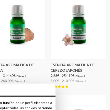
ELEGIR OPCIONES
ELEGIR OPCIONES
CIA AROMÁTICA DE
ESENCIA AROMÁTICA DE
BA
CEREZO JAPONÉS
 - 314,60€
9,68€ - 254,10€
IVA incl.
IVA incl.
- 260,00€
8,00€ - 210,00€
IVA excl.
IVA excl.
n función de un perfil elaborado a
ceptar todas las cookies haciendo