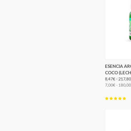
ELEG
ESENCIA A
COCO (LECH
8,47€ - 217,8
7,00€ - 180,0