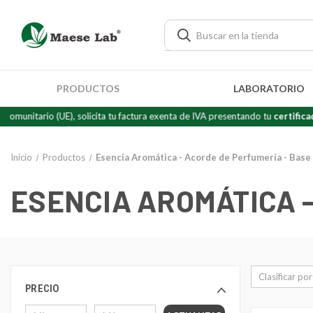
PRODUCTOS
LABORATORIO
(UE), solicita tu factura exenta de IVA presentando tu
certificado de "Oper
Inicio
Productos
Esencia Aromática - Acorde de Perfumería - Base
ESENCIA AROMÁTICA -
Clasificar por
PRECIO