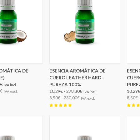
IR OPCIONES
ELEGIR OPCIONES
ROMÁTICA DE
ESENCIA AROMÁTICA DE
ESEN
E)
CUERO LEATHER HARD -
CUER
0€
PUREZA 100%
PURE
IVA incl.
0€
10,29€ - 278,30€
10,29€
IVA excl.
IVA incl.
8,50€ - 230,00€
8,50€ 
IVA excl.