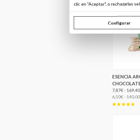
clic en "Aceptar", o rechazarlas 
Configurar
ELEG
ESENCIA A
CHOCOLATE
7,87€ - 169,4
6,50€ - 140,0