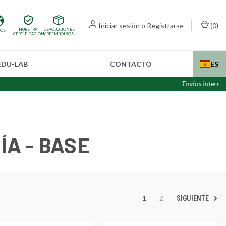
Iniciar sesión
o
Registrarse
(
0
)
NUESTRA
DEVOLUCIONES
IOS
CERTIFICACION
Y REEMBOLSOS
EDU-LAB
CONTACTO
ES
Envíos internacionales (fue
A - BASE
1
2
SIGUIENTE