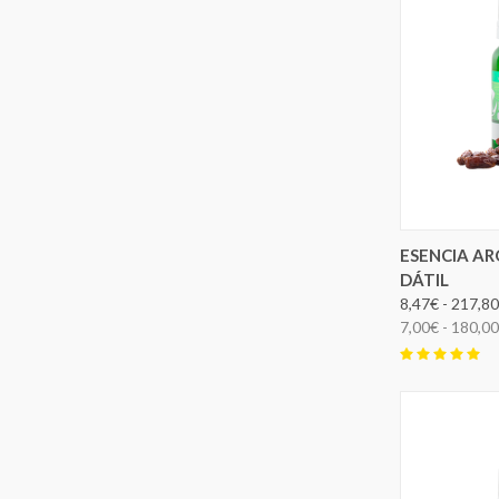
ELEG
ESENCIA A
DÁTIL
8,47€ - 217,8
7,00€ - 180,0