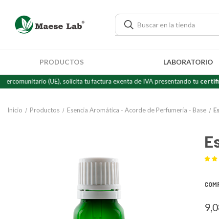
PRODUCTOS
LABORATORIO
ario (UE), solicita tu factura exenta de IVA presentando tu
certificado de 
Inicio
Productos
Esencia Aromática - Acorde de Perfumería - Base
E
E
COM
9,