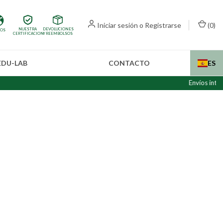
Iniciar sesión
o
Registrarse
(
0
)
NUESTRA
DEVOLUCIONES
IOS
CERTIFICACION
Y REEMBOLSOS
EDU-LAB
CONTACTO
ES
Envíos internacionales