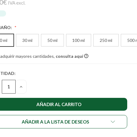
50€
IVA excl.
MAÑO:
0 ml
30 ml
50 ml
100 ml
250 ml
500 
 adquirir mayores cantidades,
consulta aquí
TIDAD:
TIDAD
UAL DE
SMINUIR
AUMENTAR
STENCIAS:
LA
NTIDAD
CANTIDAD
DE
DEFINED
UNDEFINED
AÑADIR A LA LISTA DE DESEOS