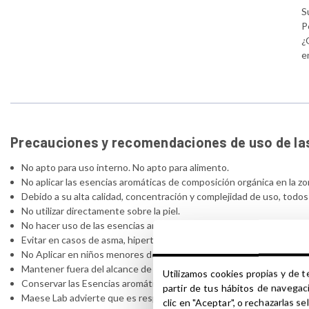
S
P
¿
e
Precauciones y recomendaciones de uso de la
No apto para uso interno. No apto para alimento.
No aplicar las esencias aromáticas de composición orgánica en la zo
Debido a su alta calidad, concentración y complejidad de uso, todos
No utilizar directamente sobre la piel.
No hacer uso de las esencias aromáticas de composición orgánica d
Evitar en casos de asma, hipertensión, afección renal y en persona
No Aplicar en niños menores de 3 Años ni en personas ancianas con 
Mantener fuera del alcance de los niños.
Utilizamos cookies propias y de t
Conservar las Esencias aromáticas de composición orgánica en luga
partir de tus hábitos de navegac
Maese Lab advierte que es responsabilidad del consumidor cualquie
clic en "Aceptar", o rechazarlas 