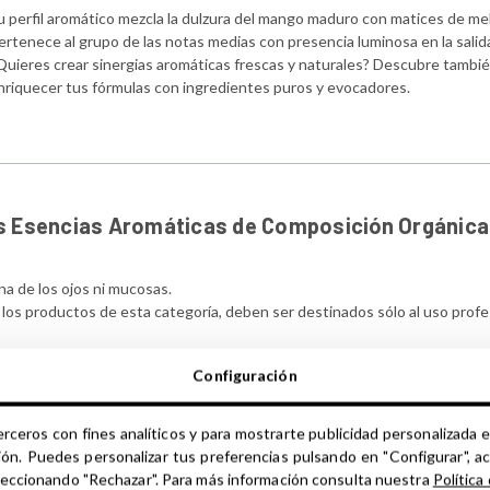
u perfil aromático mezcla la dulzura del mango maduro con matices de mel
ertenece al grupo de las notas medias con presencia luminosa en la salid
Quieres crear sinergias aromáticas frescas y naturales? Descubre tambié
nriquecer tus fórmulas con ingredientes puros y evocadores.
s Esencias Aromáticas de Composición Orgánica
na de los ojos ni mucosas.
 los productos de esta categoría, deben ser destinados sólo al uso profe
urante el embarazo o lactancia
Configuración
s que sufran alteraciones neurológicas o personas con alteraciones coron
síntomas de debilidad física.
erceros con fines analíticos y para mostrarte publicidad personalizada e
res frescos, evitando luz directa y manteniendo el envase debidamente c
ión. Puedes personalizar tus preferencias pulsando en "Configurar", a
r uso indebido de este producto, siendo éste ya advertido en este apar
seleccionando "Rechazar". Para más información consulta nuestra
Política