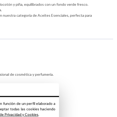
ocotón y piña, equilibrados con un fondo verde fresco.
a.
n nuestra categoría de Aceites Esenciales, perfecta para
sional de cosmética y perfumería.
arias.
n función de un perfil elaborado a
errado para evitar su evaporación.
ceptar todas las cookies haciendo
tado de sus complejidades.
 de Privacidad y Cookies
.