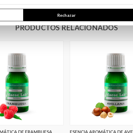
Rechazar
PRODUCTOS RELACIONADOS
ELEGIR OPCIONES
OMÁTICA DE FRAMBUESA
ESENCIA AROMÁTICA DE AV