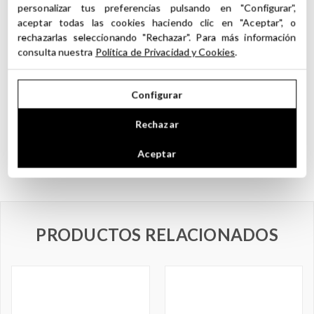
Precauciones y recomendaciones de uso de
personalizar tus preferencias pulsando en "Configurar",
aceptar todas las cookies haciendo clic en "Aceptar", o
los Absolutos
rechazarlas seleccionando "Rechazar". Para más información
consulta nuestra
Política de Privacidad y Cookies
.
No ingerir. No consumo interno.
No aplicar directamente sobre la piel. Pueden causar irritación.
Recomendados para uso cosméticos y en perfumería.
Configurar
Evitar el contacto con los ojos y mucosas.
No hacer uso de los Absolutos durante el embarazo o lactancia
Rechazar
Evitar en casos de asma, hipertensión y afección renal, epilepsia.
No Aplicar en niños menores de 3 Años. Mantener fuera de su
Aceptar
alcance.
PRODUCTOS RELACIONADOS