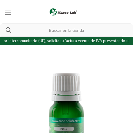
Intercomunitario (UE), solicita tu factura exenta de IVA presentando tu
cert