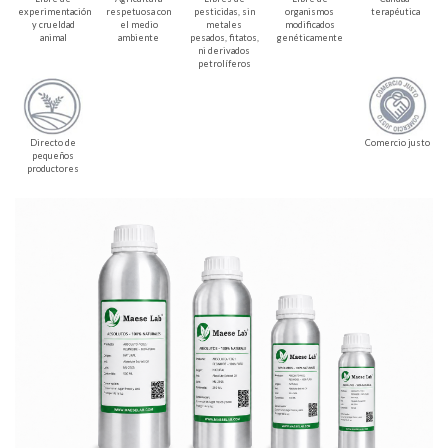
experimentación
respetuosa con
pesticidas, sin
organismos
terapéutica
y crueldad
el medio
metales
modificados
animal
ambiente
pesados, fitatos,
genéticamente
ni derivados
petrolíferos
Directo de
Comercio justo
pequeños
productores