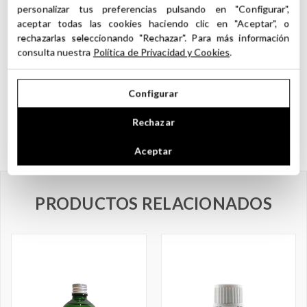
los Absolutos
personalizar tus preferencias pulsando en "Configurar",
aceptar todas las cookies haciendo clic en "Aceptar", o
No ingerir. No consumo interno.
rechazarlas seleccionando "Rechazar". Para más información
No aplicar directamente sobre la piel. Pueden causar irritación.
consulta nuestra
Política de Privacidad y Cookies
.
Recomendados para uso cosméticos y en perfumería.
Evitar el contacto con los ojos y mucosas.
No hacer uso de los Absolutos durante el embarazo o lactancia
Configurar
Evitar en casos de asma, hipertensión y afección renal, epilepsia.
No Aplicar en niños menores de 3 Años. Mantener fuera de su
Rechazar
alcance.
Aceptar
PRODUCTOS RELACIONADOS