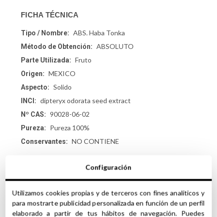
FICHA TÉCNICA
ABS. Haba Tonka
Tipo / Nombre:
ABSOLUTO
Método de Obtención:
Fruto
Parte Utilizada:
MEXICO
Origen:
Solido
Aspecto:
dipteryx odorata seed extract
INCI:
90028-06-02
Nº CAS:
Pureza 100%
Pureza:
NO CONTIENE
Conservantes:
Configuración
Utilizamos cookies propias y de terceros con fines analíticos y
Precauciones y recomendaciones de uso de
para mostrarte publicidad personalizada en función de un perfil
elaborado a partir de tus hábitos de navegación. Puedes