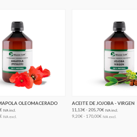
ELEGIR OPCIONES
ELEGIR OPCIONES
AMAPOLA OLEOMACERADO
ACEITE DE JOJOBA - VIRGEN
€
11,13€ - 205,70€
IVA incl.
IVA incl.
€
9,20€ - 170,00€
IVA excl.
IVA excl.