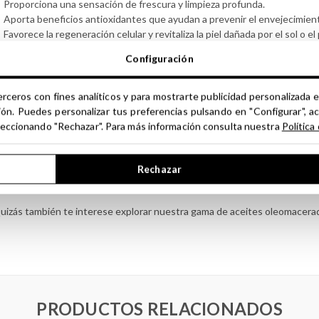
Proporciona una sensación de frescura y limpieza profunda.
Aporta beneficios antioxidantes que ayudan a prevenir el envejecimien
Favorece la regeneración celular y revitaliza la piel dañada por el sol o e
Configuración
ÁS SOBRE EL ACEITE DE ESCARAMUJO (FRUTO) E
ste oleomacerado se obtiene de los frutos selectos de escaramujo, reco
erceros con fines analíticos y para mostrarte publicidad personalizada e
aceración, los frutos se someten a cinco cargas sucesivas en aceite de j
ión. Puedes personalizar tus preferencias pulsando en "Configurar", a
segura la máxima extracción de las propiedades beneficiosas y los aroma
seleccionando "Rechazar". Para más información consulta nuestra
Política
l Aceite de Escaramujo (Fruto) en Av. Jojoba - Oleomacerado de Maese L
aturales y de alta calidad para sus formulaciones cosméticas. Este aceit
Rechazar
nriqueciendo tus creaciones con propiedades terapéuticas y aromáticas
uizás también te interese explorar nuestra gama de aceites oleomacera
PRODUCTOS RELACIONADOS