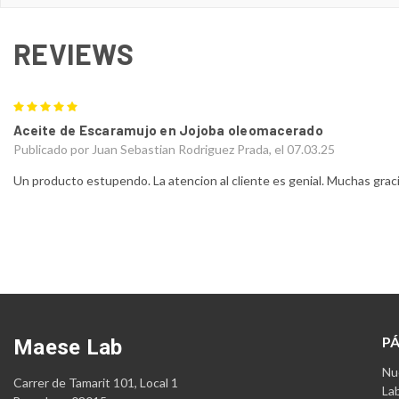
REVIEWS
5
Aceite de Escaramujo en Jojoba oleomacerado
Publicado por Juan Sebastian Rodriguez Prada, el 07.03.25
Un producto estupendo. La atencion al cliente es genial. Muchas graci
P
Maese Lab
Nue
Carrer de Tamarit 101, Local 1
La