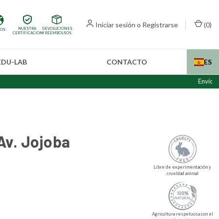
Iniciar sesión
o
Registrarse
(
0
)
NUESTRA
DEVOLUCIONES
IOS
CERTIFICACION
Y REEMBOLSOS
EDU-LAB
CONTACTO
ES
Envíos internac
Av. Jojoba
Libre de experimentación y
crueldad animal
Agricultura respetuosa con el