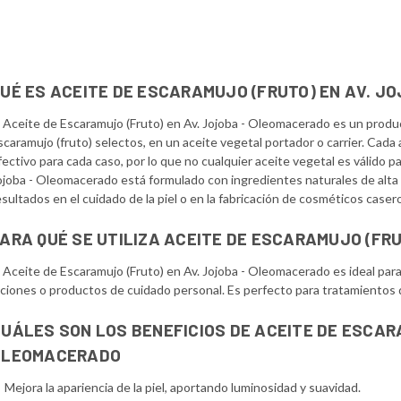
UÉ ES ACEITE DE ESCARAMUJO (FRUTO) EN AV. J
l Aceite de Escaramujo (Fruto) en Av. Jojoba - Oleomacerado es un product
scaramujo (fruto) selectos, en un aceite vegetal portador o carrier. Cada
fectivo para cada caso, por lo que no cualquier aceite vegetal es válido p
ojoba - Oleomacerado está formulado con ingredientes naturales de alta 
esultados en el cuidado de la piel o en la fabricación de cosméticos caser
ARA QUÉ SE UTILIZA ACEITE DE ESCARAMUJO (FR
l Aceite de Escaramujo (Fruto) en Av. Jojoba - Oleomacerado es ideal par
ociones o productos de cuidado personal. Es perfecto para tratamientos qu
UÁLES SON LOS BENEFICIOS DE ACEITE DE ESCAR
OLEOMACERADO
Mejora la apariencia de la piel, aportando luminosidad y suavidad.