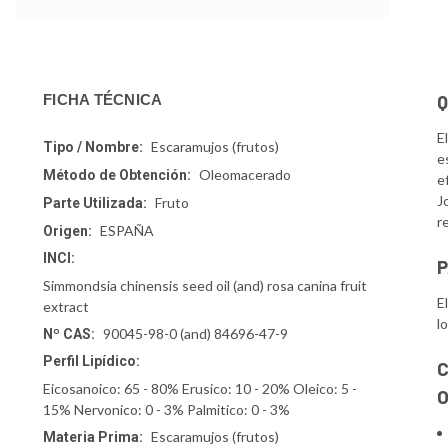
Q
FICHA TÉCNICA
E
Escaramujos (frutos)
Tipo / Nombre:
e
Oleomacerado
Método de Obtención:
e
J
Fruto
Parte Utilizada:
r
ESPAÑA
Origen:
INCI:
P
Simmondsia chinensis seed oil (and) rosa canina fruit
E
extract
l
90045-98-0 (and) 84696-47-9
Nº CAS:
Perfil Lipídico:
C
Eicosanoico: 65 - 80% Erusico: 10 - 20% Oleico: 5 -
15% Nervonico: 0 - 3% Palmitico: 0 - 3%
Escaramujos (frutos)
Materia Prima: