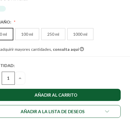
MAÑO:
0 ml
100 ml
250 ml
1000 ml
 adquirir mayores cantidades,
consulta aquí
TIDAD:
TIDAD
UAL DE
SMINUIR
AUMENTAR
STENCIAS:
LA
NTIDAD
CANTIDAD
DE
DEFINED
UNDEFINED
AÑADIR A LA LISTA DE DESEOS