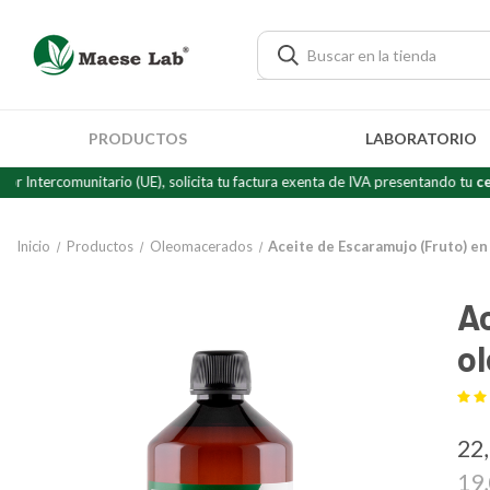
PRODUCTOS
LABORATORIO
comunitario (UE), solicita tu factura exenta de IVA presentando tu
certificad
Inicio
Productos
Oleomacerados
Aceite de Escaramujo (Fruto) en
Ac
o
22
19