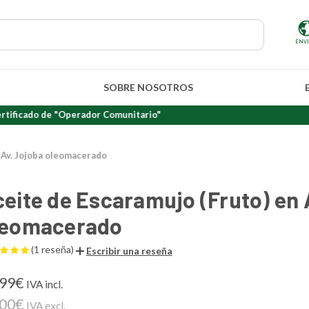
ENV
SOBRE NOSOTROS
o de "Operador Comunitario"
 Av. Jojoba oleomacerado
eite de Escaramujo (Fruto) en 
leomacerado
(1 reseña)
Escribir una reseña
,99€
IVA incl.
,00€
IVA excl.