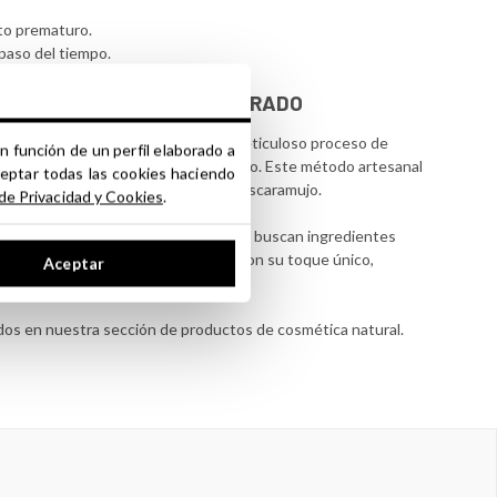
to prematuro.
l paso del tiempo.
N AV. JOJOBA - OLEOMACERADO
lectados en España. Utilizando un meticuloso proceso de
n función de un perfil elaborado a
ojoba virgen de primera presión en frío. Este método artesanal
ceptar todas las cookies haciendo
s naturales del extracto vegetal de escaramujo.
 de Privacidad y Cookies
.
ab es la opción perfecta para quienes buscan ingredientes
e vegetal transforma tus productos con su toque único,
Aceptar
 excepcionales.
dos en nuestra sección de productos de cosmética natural.