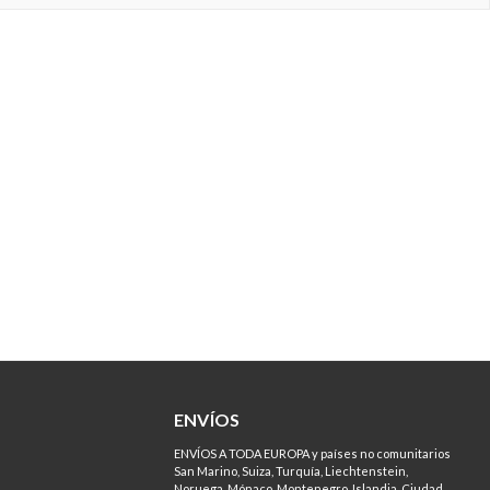
ENVÍOS
ENVÍOS A TODA EUROPA y países no comunitarios
San Marino, Suiza, Turquía, Liechtenstein,
Noruega, Mónaco, Montenegro, Islandia, Ciudad