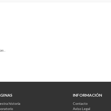
as .
ÁGINAS
INFORMACIÓN
stra historia
Contacto
boratorio
Aviso Legal