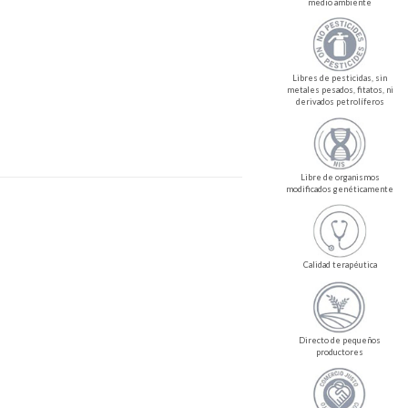
medio ambiente
Libres de pesticidas, sin
metales pesados, fitatos, ni
derivados petrolíferos
Libre de organismos
modificados genéticamente
Calidad terapéutica
Directo de pequeños
productores