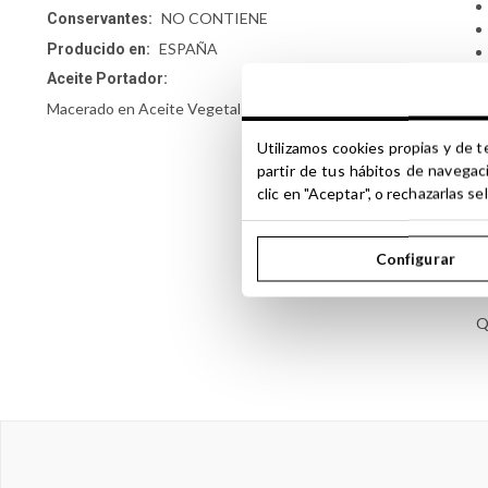
NO CONTIENE
Conservantes:
ESPAÑA
Producido en:
Aceite Portador:
M
Macerado en Aceite Vegetal de JOJOBA VIRGEN
E
Utilizamos cookies propias y de t
m
partir de tus hábitos de navegac
a
clic en "Aceptar", o rechazarlas 
E
n
Configurar
e
Q