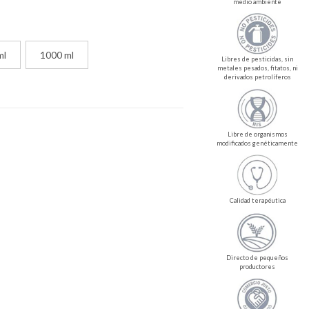
medio ambiente
ml
1000 ml
Libres de pesticidas, sin
metales pesados, fitatos, ni
derivados petrolíferos
Libre de organismos
modificados genéticamente
Calidad terapéutica
Directo de pequeños
productores