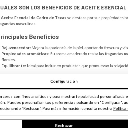
UÁLES SON LOS BENEFICIOS DE ACEITE ESENCIAL
l
Aceite Esencial de Cedro de Texas
se destaca por sus propiedades ben
ragancias masculinas.
rincipales Beneficios
Rejuvenecedor:
Mejora la apariencia de la piel, aportando frescura y vit
Propiedades aromáticas:
Su aroma amaderado realza las fragancias 
florales.
Equilibrante:
Ideal para incluir en productos que promuevan la relajació
Propiedades Aromáticas
Configuración
l
Aceite Esencial de Cedro de Texas
es conocido por su
aroma profu
n composiciones masculinas, ya que aporta profundidad y carácter, permi
erceros con fines analíticos y para mostrarte publicidad personalizada e
rmoniosa. Pertenece al grupo de notas bajas con influencia en las notas
ión. Puedes personalizar tus preferencias pulsando en "Configurar", a
seleccionando "Rechazar". Para más información consulta nuestra
Política
escubre más sobre nuestra selección de
aceites esenciales 100% natu
e Texas
en tus formulaciones y rutinas de cuidado personal.
Rechazar