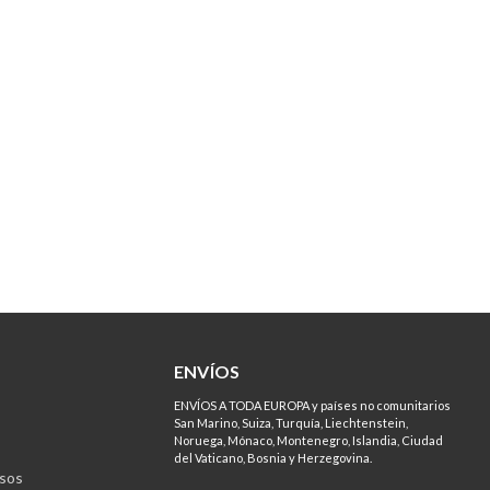
ENVÍOS
ENVÍOS A TODA EUROPA y países no comunitarios
San Marino, Suiza, Turquía, Liechtenstein,
Noruega, Mónaco, Montenegro, Islandia, Ciudad
del Vaticano, Bosnia y Herzegovina.
sos