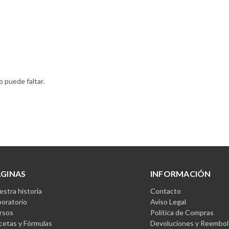
o puede faltar.
ÁGINAS
INFORMACIÓN
stra historia
Contacto
boratorio
Aviso Legal
rsos
Política de Compras
cetas y Fórmulas
Devoluciones y Reembol