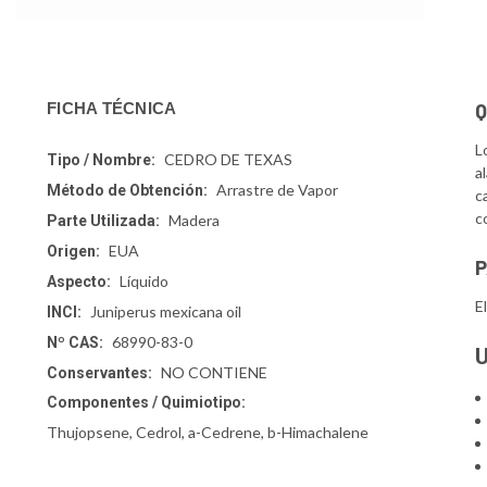
Q
FICHA TÉCNICA
L
CEDRO DE TEXAS
Tipo / Nombre:
a
Arrastre de Vapor
Método de Obtención:
c
c
Madera
Parte Utilizada:
EUA
Origen:
P
Líquido
Aspecto:
E
Juniperus mexicana oil
INCI:
68990-83-0
Nº CAS:
U
NO CONTIENE
Conservantes:
Componentes / Quimiotipo:
Thujopsene, Cedrol, a-Cedrene, b-Himachalene