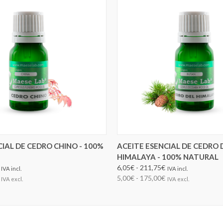
ELEGIR OPCIONES
ELEGIR OPCIONES
CIAL DE CEDRO CHINO - 100%
ACEITE ESENCIAL DE CEDRO 
HIMALAYA - 100% NATURAL
6,05€ - 211,75€
IVA incl.
IVA incl.
5,00€ - 175,00€
IVA excl.
IVA excl.