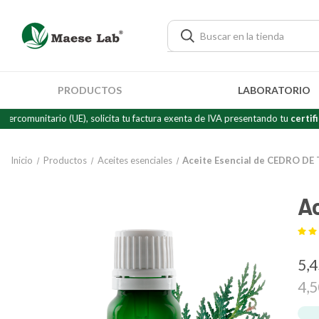
PRODUCTOS
LABORATORIO
tario (UE), solicita tu factura exenta de IVA presentando tu
certificado de 
Inicio
Productos
Aceites esenciales
Aceite Esencial de CEDRO DE
A
5,
4,