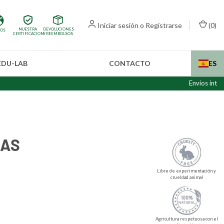
Iniciar sesión
o
Registrarse
(
0
)
NUESTRA
DEVOLUCIONES
IOS
CERTIFICACION
Y REEMBOLSOS
EDU-LAB
CONTACTO
ES
Envíos internacionale
XAS
Libre de experimentación y
crueldad animal
Agricultura respetuosa con el