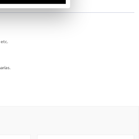
 etc.
arias.