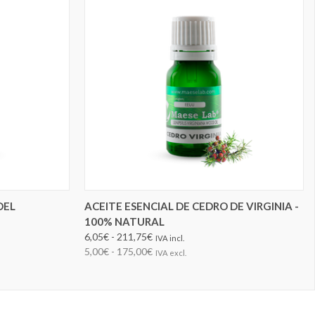
ELEGIR OPCIONES
DEL
ACEITE ESENCIAL DE CEDRO DE VIRGINIA -
100% NATURAL
6,05€ - 211,75€
IVA incl.
5,00€ - 175,00€
IVA excl.