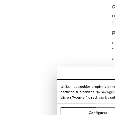
C
E
f
P
E
e
Utilizamos cookies propias y de t
a
partir de tus hábitos de navegac
clic en "Aceptar", o rechazarlas 
D
d
Configurar