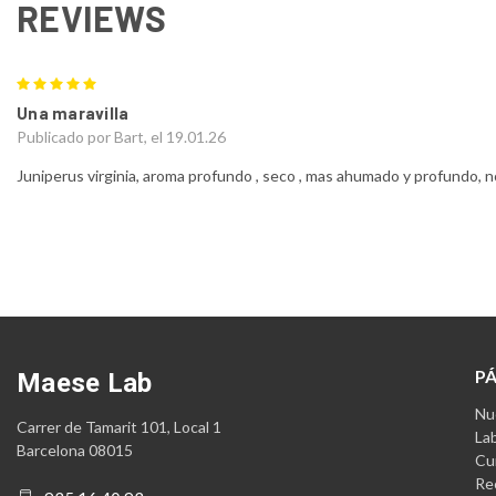
REVIEWS
5
Una maravilla
Publicado por Bart, el 19.01.26
Juniperus virginia, aroma profundo , seco , mas ahumado y profundo, n
P
Maese Lab
Nue
Carrer de Tamarit 101, Local 1
La
Barcelona 08015
Cu
Re