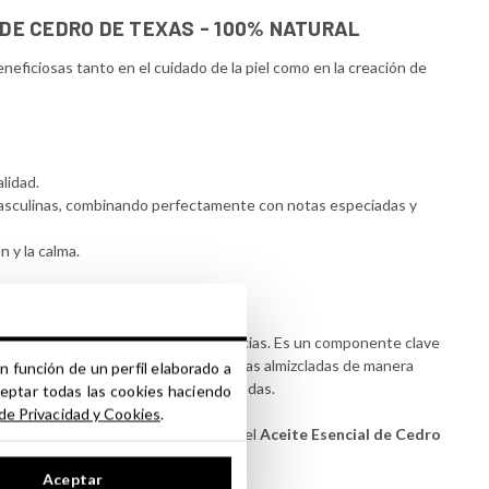
 DE CEDRO DE TEXAS - 100% NATURAL
eficiosas tanto en el cuidado de la piel como en la creación de
alidad.
masculinas, combinando perfectamente con notas especiadas y
n y la calma.
ndamente amaderado
, con notas recias. Es un componente clave
tiendo combinar flores blancas y notas almizcladas de manera
n función de un perfil elaborado a
 medias, especialmente en las especiadas.
ceptar todas las cookies haciendo
 de Privacidad y Cookies
.
rales
y experimenta los beneficios del
Aceite Esencial de Cedro
Aceptar