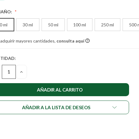
MAÑO:
0 ml
30 ml
50 ml
100 ml
250 ml
500 
 adquirir mayores cantidades,
consulta aquí
TIDAD:
TIDAD
UAL DE
SMINUIR
AUMENTAR
STENCIAS:
LA
NTIDAD
CANTIDAD
DE
DEFINED
UNDEFINED
AÑADIR A LA LISTA DE DESEOS