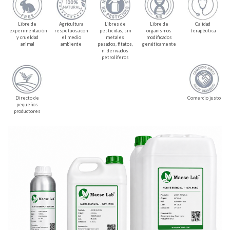
Libre de
Agricultura
Libres de
Libre de
Calidad
experimentación
respetuosa con
pesticidas, sin
organismos
terapéutica
y crueldad
el medio
metales
modificados
animal
ambiente
pesados, fitatos,
genéticamente
ni derivados
petrolíferos
Directo de
Comercio justo
pequeños
productores