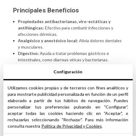
Principales Beneficios
Propiedades antibacterianas, viro-estáticas y
antifúngicas:
Efectivo para combatir infecciones y
afecciones dérmicas.
Analgésico y anestésico local:
Alivia dolores dentales
y musculares.
Digestivo:
Ayuda a tratar problemas gástricos e
intestinales, como diarreas víricas y bacterianas.
Estimulante psicológico:
Mejora la concentración y
Configuración
memoria, aliviando el agotamiento en pequeñas dosis.
Relajante:
En dosis superiores, actúa como soporífero,
ayudando al descanso.
Utilizamos cookies propias y de terceros con fines analíticos y
para mostrarte publicidad personalizada en función de un perfil
Propiedades Aromáticas
elaborado a partir de tus hábitos de navegación. Puedes
personalizar tus preferencias pulsando en "Configurar",
El
Aceite Esencial de Clavo
se caracteriza por su
aroma
aceptar todas las cookies haciendo clic en "Aceptar", o
persistente, especiado y seco
, con matices que
rechazarlas seleccionando "Rechazar". Para más información
recuerdan a la casia y la pimienta negra. Contiene eugenol,
consulta nuestra
Política de Privacidad y Cookies
.
que le otorga una nota floral distintiva similar al clavel.