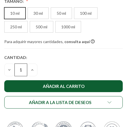
TAMAÑO:
10 ml
30 ml
50 ml
100 ml
250 ml
500 ml
1000 ml
Para adquirir mayores cantidades,
consulta aquí
CANTIDAD:
CANTIDAD
ACTUAL DE
DISMINUIR
AUMENTAR
EXISTENCIAS:
LA
LA
CANTIDAD
CANTIDAD
DE
DE
UNDEFINED
UNDEFINED
AÑADIR A LA LISTA DE DESEOS