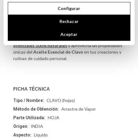
Pertenece al grupo de notas medias, con influencia en
notas altas y bajas, combinando perfectamente con
Configurar
cítricos dulces, limón maduro y hierbas aromáticas. Debido
a su intensidad, debe usarse en pequeñas cantidades
Rechazar
como matizante y rectificador de aromas.
Aceptar
Descubre más sobre nuestra selección de
aceites
esenciales 100% naturales
y aprovecha las propiedades
únicas del
Aceite Esencial de Clavo
en tus creaciones y
rutinas de cuidado personal.
FICHA TÉCNICA
CLAVO (hojas)
Tipo / Nombre:
Arrastre de Vapor
Método de Obtención:
HOJA
Parte Utilizada:
INDIA
Origen:
Líquido
Aspecto: