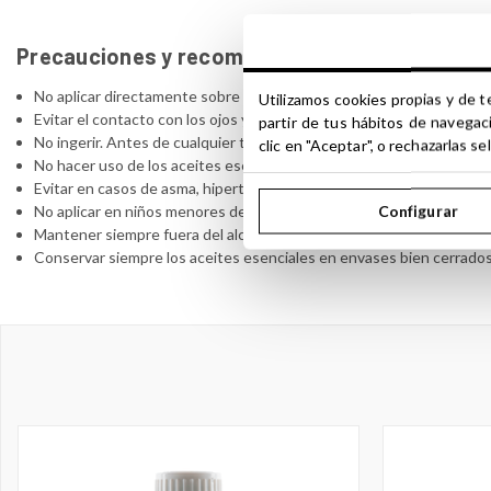
Precauciones y recomendaciones de uso de lo
No aplicar directamente sobre la piel. Pueden causar irritación. Siem
Utilizamos cookies propias y de t
Evitar el contacto con los ojos y mucosas.
partir de tus hábitos de navegac
No ingerir. Antes de cualquier tratamiento con aceites esenciales s
clic en "Aceptar", o rechazarlas 
No hacer uso de los aceites esenciales durante el embarazo o lacta
Evitar en casos de asma, hipertensión, afección renal y en persona
Configurar
No aplicar en niños menores de 3 años ni en personas ancianas con s
Mantener siempre fuera del alcance de los niños.
Conservar siempre los aceites esenciales en envases bien cerrados,