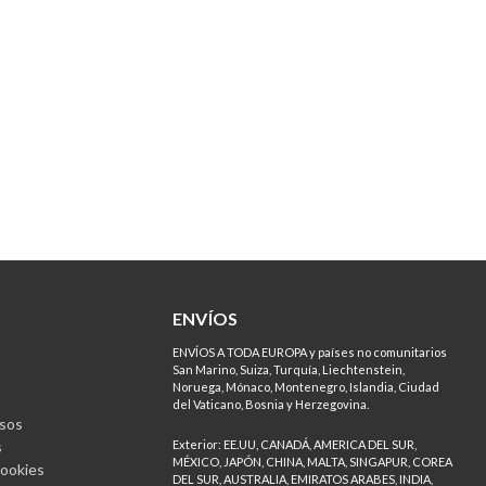
ENVÍOS
ENVÍOS A TODA EUROPA y países no comunitarios
San Marino, Suiza, Turquía, Liechtenstein,
Noruega, Mónaco, Montenegro, Islandia, Ciudad
del Vaticano, Bosnia y Herzegovina.
sos
s
Exterior: EE.UU, CANADÁ, AMERICA DEL SUR,
MÉXICO, JAPÓN, CHINA, MALTA, SINGAPUR, COREA
Cookies
DEL SUR, AUSTRALIA, EMIRATOS ARABES, INDIA,