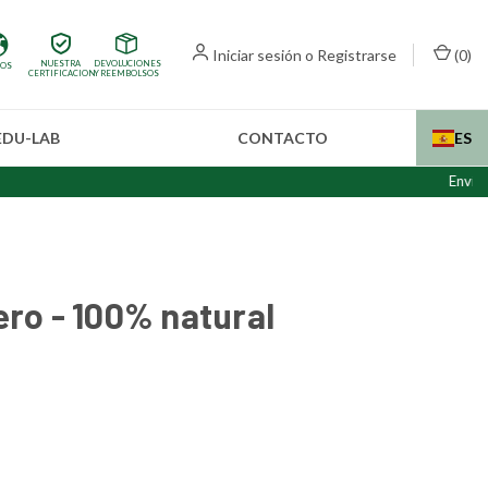
Iniciar sesión
o
Registrarse
(
0
)
NUESTRA
DEVOLUCIONES
IOS
CERTIFICACION
Y REEMBOLSOS
EDU-LAB
CONTACTO
ES
Envíos interna
ero - 100% natural