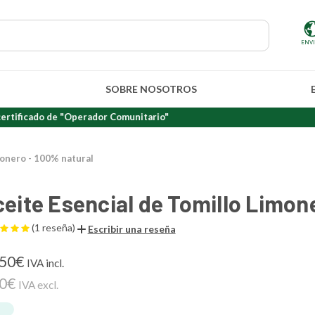
ENV
SOBRE NOSOTROS
ado de "Operador Comunitario"
monero - 100% natural
eite Esencial de Tomillo Limon
(1 reseña)
Escribir una reseña
,50€
IVA incl.
50€
IVA excl.