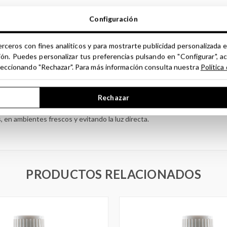
Configuración
s Aceites Esenciales
pre diluir en un medio según tratamiento. Aceites, agua, arcillas, alcohol,
erceros con fines analíticos y para mostrarte publicidad personalizada e
ión. Puedes personalizar tus preferencias pulsando en "Configurar", a
e deberá consultar con un especialista cualificado.
seleccionando "Rechazar". Para más información consulta nuestra
Política
ncia
s que sufran alteraciones neurológicas o personas con alteraciones coron
Rechazar
íntomas de debilidad física.
 en ambientes frescos y evitando la luz directa.
PRODUCTOS RELACIONADOS