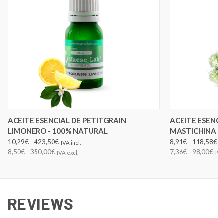
ELEGIR OPCIONES
ACEITE ESENCIAL DE PETITGRAIN
ACEITE ESEN
LIMONERO - 100% NATURAL
MASTICHINA 
10,29€ - 423,50€
8,91€ - 118,58€
IVA incl.
8,50€ - 350,00€
7,36€ - 98,00€
IVA excl.
I
REVIEWS