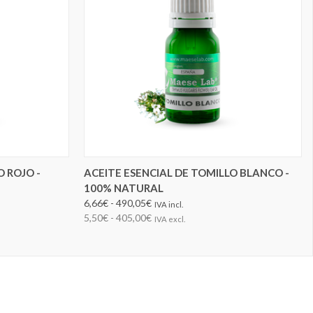
ELEGIR OPCIONES
O ROJO -
ACEITE ESENCIAL DE TOMILLO BLANCO -
100% NATURAL
6,66€ - 490,05€
IVA incl.
5,50€ - 405,00€
IVA excl.