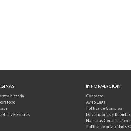
ÁGINAS
INFORMACIÓN
stra historia
Contacto
boratorio
Aviso Legal
rsos
Política de Compras
cetas y Fórmulas
Devoluciones y Reembol
Nuestras Certificacione
Política de privacidad y 