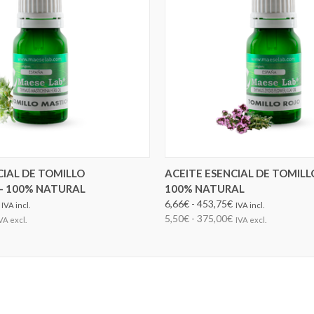
ELEGIR OPCIONES
ELEGIR OPCIONES
CIAL DE TOMILLO
ACEITE ESENCIAL DE TOMILL
- 100% NATURAL
100% NATURAL
6,66€ - 453,75€
IVA incl.
IVA incl.
5,50€ - 375,00€
VA excl.
IVA excl.