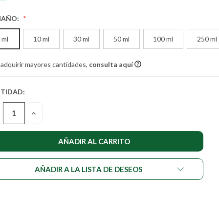
MAÑO:
 ml
10 ml
30 ml
50 ml
100 ml
250 ml
 adquirir mayores cantidades,
consulta aquí
TIDAD:
TIDAD
UAL DE
SMINUIR
AUMENTAR
STENCIAS:
LA
NTIDAD
CANTIDAD
DE
DEFINED
UNDEFINED
AÑADIR A LA LISTA DE DESEOS