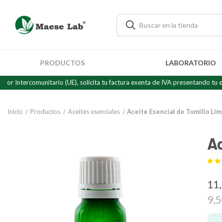
PRODUCTOS
LABORATORIO
rcomunitario (UE), solicita tu factura exenta de IVA presentando tu
certific
Inicio
Productos
Aceites esenciales
Aceite Esencial de Tomillo Li
Ac
11
9,