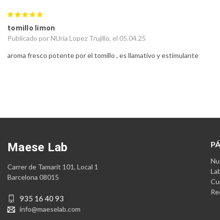
5
tomillo limon
Publicado por NUria Lopez Trujillo, el 05.04.25
aroma fresco potente por el tomillo , es llamativo y estimulante
P
Maese Lab
Nue
Carrer de Tamarit 101, Local 1
La
Barcelona 08015
Cu
Re
935 16 40 93
info@maeselab.com