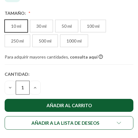
TAMAÑO:
10 ml
30 ml
50 ml
100 ml
250 ml
500 ml
1000 ml
Para adquirir mayores cantidades,
consulta aquí
CANTIDAD:
CANTIDAD
ACTUAL DE
DISMINUIR
AUMENTAR
EXISTENCIAS:
LA
LA
CANTIDAD
CANTIDAD
DE
DE
UNDEFINED
UNDEFINED
AÑADIR A LA LISTA DE DESEOS