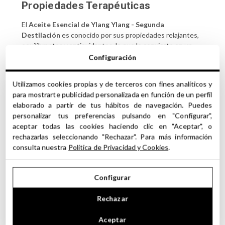
Propiedades Terapéuticas
El
Aceite Esencial de Ylang Ylang - Segunda
Destilación
es conocido por sus propiedades relajantes,
equilibrantes y antioxidantes, lo que lo convierte en un
aliado ideal para el cuidado del cuerpo y la mente.
Configuración
Aplicaciones en Aromaterapia
Utilizamos cookies propias y de terceros con fines analíticos y
para mostrarte publicidad personalizada en función de un perfil
En difusores para crear un ambiente armonioso y
elaborado a partir de tus hábitos de navegación. Puedes
reducir la ansiedad.
personalizar tus preferencias pulsando en "Configurar",
En masajes relajantes, combinado con aceites
aceptar todas las cookies haciendo clic en "Aceptar", o
portadores.
rechazarlas seleccionando "Rechazar". Para más información
En baños aromáticos para calmar el cuerpo y la mente.
consulta nuestra
Política de Privacidad y Cookies
.
Recomendaciones de Uso
Configurar
Utilizar diluido en aceites portadores para aplicaciones
tópicas.
Rechazar
Evitar el contacto directo con los ojos y mucosas.
Conservar en un lugar fresco y oscuro para preservar
Aceptar
su calidad.