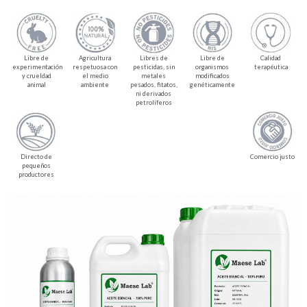
Libre de
Agricultura
Libres de
Libre de
Calidad
experimentación
respetuosa con
pesticidas, sin
organismos
terapéutica
y crueldad
el medio
metales
modificados
animal
ambiente
pesados, fitatos,
genéticamente
ni derivados
petrolíferos
Directo de
Comercio justo
pequeños
productores