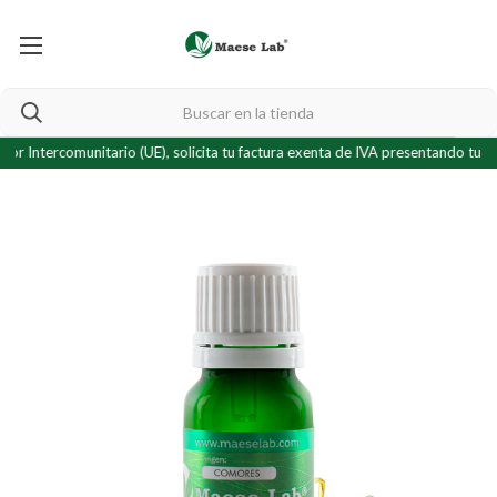
ercomunitario (UE), solicita tu factura exenta de IVA presentando tu
certifi