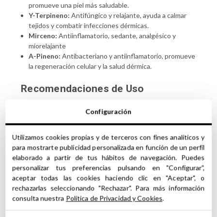
promueve una piel más saludable.
Y-Terpineno:
Antifúngico y relajante, ayuda a calmar
tejidos y combatir infecciones dérmicas.
Mirceno:
Antiinflamatorio, sedante, analgésico y
miorelajante
A-Pineno:
Antibacteriano y antiinflamatorio, promueve
la regeneración celular y la salud dérmica.
Recomendaciones de Uso
Usar diluido en aceites portadores antes de aplicarlo en
Configuración
la piel.
Añadir unas gotas en difusores para disfrutar de sus
Utilizamos cookies propias y de terceros con fines analíticos y
efectos aromaterapéuticos relajantes.
para mostrarte publicidad personalizada en función de un perfil
Evitar el contacto directo con los ojos y mantener fuera
elaborado a partir de tus hábitos de navegación. Puedes
del alcance de los niños.
personalizar tus preferencias pulsando en "Configurar",
Conservar en un lugar fresco y seco, lejos de la luz
aceptar todas las cookies haciendo clic en "Aceptar", o
directa.
rechazarlas seleccionando "Rechazar". Para más información
Debido a la condición especial de este aceite esencial,
consulta nuestra
Política de Privacidad y Cookies
.
no suele causar problemas de fotosensibilización.