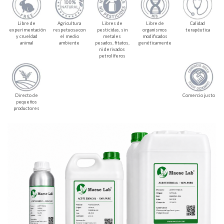
Libre de
Agricultura
Libres de
Libre de
Calidad
experimentación
respetuosa con
pesticidas, sin
organismos
terapéutica
y crueldad
el medio
metales
modificados
animal
ambiente
pesados, fitatos,
genéticamente
ni derivados
petrolíferos
Directo de
Comercio justo
pequeños
productores