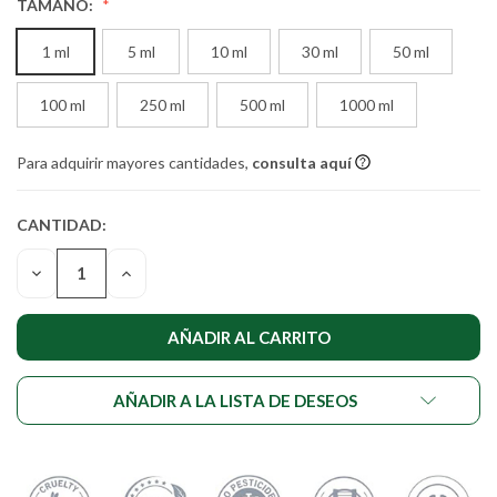
TAMAÑO:
1 ml
5 ml
10 ml
30 ml
50 ml
100 ml
250 ml
500 ml
1000 ml
Para adquirir mayores cantidades,
consulta aquí
CANTIDAD:
CANTIDAD
ACTUAL DE
DISMINUIR
AUMENTAR
EXISTENCIAS:
LA
LA
CANTIDAD
CANTIDAD
DE
DE
UNDEFINED
UNDEFINED
AÑADIR A LA LISTA DE DESEOS