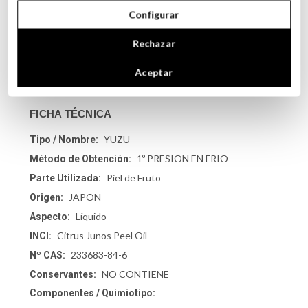
Descubre más sobre nuestra gama de
aceites esenciales
Configurar
100% naturales
y aprovecha los beneficios únicos del
Aceite Esencial de Yuzu
en tus rutinas de cuidado
Rechazar
personal y bienestar.
Aceptar
FICHA TÉCNICA
YUZU
Tipo / Nombre:
1º PRESION EN FRIO
Método de Obtención:
Piel de Fruto
Parte Utilizada:
JAPON
Origen:
Líquido
Aspecto:
Citrus Junos Peel Oil
INCI:
233683-84-6
Nº CAS:
NO CONTIENE
Conservantes:
Componentes / Quimiotipo: