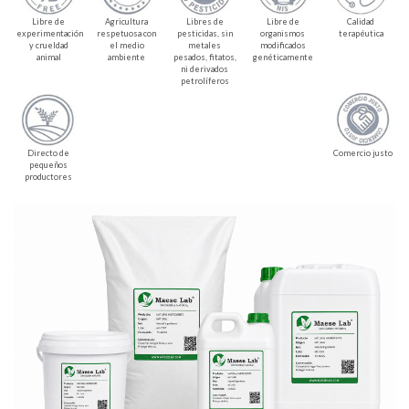
Libre de
Agricultura
Libres de
Libre de
Calidad
experimentación
respetuosa con
pesticidas, sin
organismos
terapéutica
y crueldad
el medio
metales
modificados
animal
ambiente
pesados, fitatos,
genéticamente
ni derivados
petrolíferos
Directo de
Comercio justo
pequeños
productores