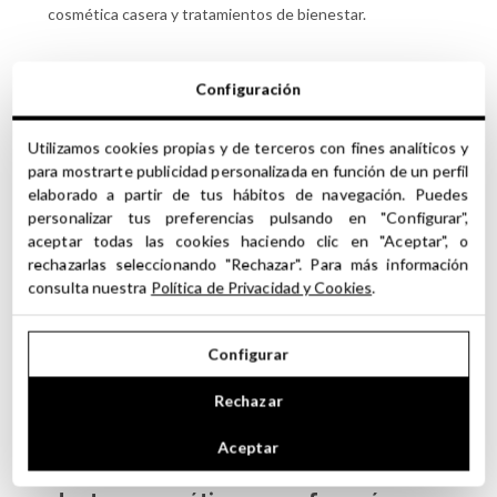
cosmética casera y tratamientos de bienestar.
Configuración
FICHA TÉCNICA
Utilizamos cookies propias y de terceros con fines analíticos y
Alcohol de Boca 96º (Etilico)
Tipo / Nombre:
para mostrarte publicidad personalizada en función de un perfil
elaborado a partir de tus hábitos de navegación. Puedes
ESPAÑA
Origen:
personalizar tus preferencias pulsando en "Configurar",
Líquido Incoloro
Aspecto:
aceptar todas las cookies haciendo clic en "Aceptar", o
Ethyl alcohol
INCI:
rechazarlas seleccionando "Rechazar". Para más información
consulta nuestra
Política de Privacidad y Cookies
.
64-17-5
Nº CAS:
Configurar
Rechazar
Precauciones y Recomendaciones de uso de
Aceptar
los Ingredientes para la elaboración de