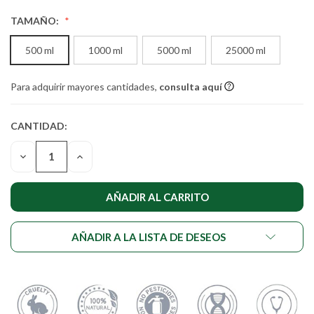
TAMAÑO:
500 ml
1000 ml
5000 ml
25000 ml
Para adquirir mayores cantidades,
consulta aquí
CANTIDAD:
CANTIDAD
ACTUAL DE
DISMINUIR
AUMENTAR
EXISTENCIAS:
LA
LA
CANTIDAD
CANTIDAD
DE
DE
UNDEFINED
UNDEFINED
AÑADIR A LA LISTA DE DESEOS