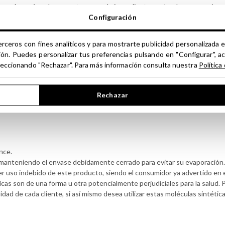
escubre más sobre nuestra gama de ingredientes naturales para mejorar
Configuración
erceros con fines analíticos y para mostrarte publicidad personalizada e
ión. Puedes personalizar tus preferencias pulsando en "Configurar", a
seleccionando "Rechazar". Para más información consulta nuestra
Política
s Fracciones
Rechazar
s los productos de esta categoría, deben ser destinados al uso profesion
nce.
y manteniendo el envase debidamente cerrado para evitar su evaporación
r uso indebido de este producto, siendo el consumidor ya advertido en 
cas son de una forma u otra potencialmente perjudiciales para la salud. 
idad de cada cliente, si así mismo desea utilizar estas moléculas sintéti