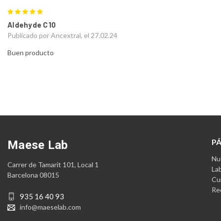
5
Aldehyde C10
Publicado por Ancextral, el 27.02.24
Buen producto
P
Maese Lab
Nue
Carrer de Tamarit 101, Local 1
La
Barcelona 08015
Cu
Re
935 16 40 93
info@maeselab.com