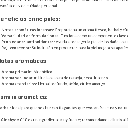
osméticos y de cuidado personal.
eneficios principales:
Notas aromáticas intensas:
Proporciona un aroma fresco, herbal y cítr
Versatilidad en formulaciones:
Funciona como un componente clave e
Propiedades antioxidantes:
Ayuda a proteger la piel de los daños caus
Rejuvenecedor:
Su inclusión en productos para la piel mejora su aparie
otas aromáticas:
Aroma primario:
Aldehídico.
Aroma secundario:
Huela cascara de naranja, seca. Intenso.
Aromas terciarios:
Herbal profundo, ácido, cítrico amargo.
amilia aromática:
erbal:
Ideal para quienes buscan fragancias que evocan frescura y natur
l
Aldehyde C10
es un ingrediente muy fuerte; recomendamos diluirlo al 1