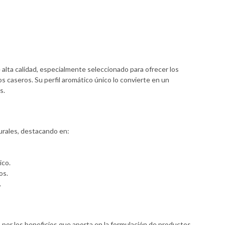
alta calidad, especialmente seleccionado para ofrecer los
os caseros. Su perfil aromático único lo convierte en un
s.
urales, destacando en:
ico.
os.
.
n por los beneficios que aporta en la formulación de productos