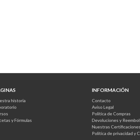
ÁGINAS
INFORMACIÓN
stra historia
Contacto
boratorio
Aviso Legal
rsos
Política de Compras
cetas y Fórmulas
Devoluciones y Reembol
Nuestras Certificacione
Política de privacidad y 