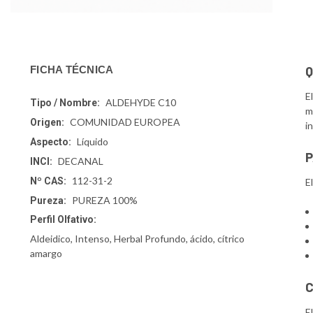
Q
FICHA TÉCNICA
E
ALDEHYDE C10
Tipo / Nombre:
m
COMUNIDAD EUROPEA
Origen:
i
Líquido
Aspecto:
P
DECANAL
INCI:
112-31-2
Nº CAS:
E
PUREZA 100%
Pureza:
Perfil Olfativo:
Aldeidico, Intenso, Herbal Profundo, ácido, cítrico
amargo
C
E