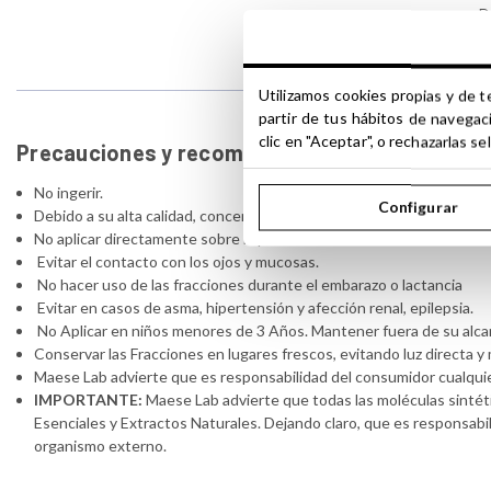
D
Utilizamos cookies propias y de t
partir de tus hábitos de navegac
clic en "Aceptar", o rechazarlas 
Precauciones y recomendaciones de uso de la
No ingerir.
Configurar
Debido a su alta calidad, concentración y complejidad de uso, todo
No aplicar directamente sobre la piel.
Evitar el contacto con los ojos y mucosas.
No hacer uso de las fracciones durante el embarazo o lactancia
Evitar en casos de asma, hipertensión y afección renal, epilepsia.
No Aplicar en niños menores de 3 Años. Mantener fuera de su alca
Conservar las Fracciones en lugares frescos, evitando luz directa 
Maese Lab advierte que es responsabilidad del consumidor cualquie
IMPORTANTE:
Maese Lab advierte que todas las moléculas sintéti
Esenciales y Extractos Naturales. Dejando claro, que es responsabil
organismo externo.