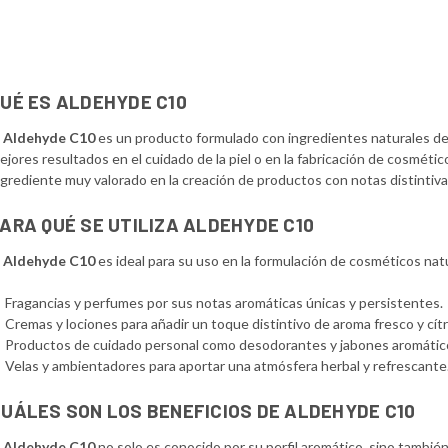
UÉ ES ALDEHYDE C10
l
Aldehyde C10
es un producto formulado con ingredientes naturales de 
ejores resultados en el cuidado de la piel o en la fabricación de cosmétic
ngrediente muy valorado en la creación de productos con notas distintiva
ARA QUÉ SE UTILIZA ALDEHYDE C10
l
Aldehyde C10
es ideal para su uso en la formulación de cosméticos nat
Fragancias y perfumes por sus notas aromáticas únicas y persistentes.
Cremas y lociones para añadir un toque distintivo de aroma fresco y cítr
Productos de cuidado personal como desodorantes y jabones aromátic
Velas y ambientadores para aportar una atmósfera herbal y refrescante
UÁLES SON LOS BENEFICIOS DE ALDEHYDE C10
l
Aldehyde C10
no solo es conocido por su perfil aromático, sino tambié