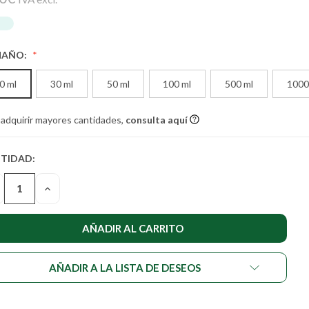
MAÑO:
0 ml
30 ml
50 ml
100 ml
500 ml
1000
 adquirir mayores cantidades,
consulta aquí
TIDAD:
TIDAD
UAL DE
SMINUIR
AUMENTAR
STENCIAS:
LA
NTIDAD
CANTIDAD
DE
DEFINED
UNDEFINED
AÑADIR A LA LISTA DE DESEOS