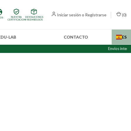
Iniciar sesión
o
Registrarse
(
0
)
NUESTRA
DEVOLUCIONES
IOS
CERTIFICACION
Y REEMBOLSOS
EDU-LAB
CONTACTO
ES
Envíos internacionales (fu