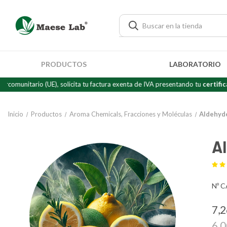
PRODUCTOS
LABORATORIO
 (UE), solicita tu factura exenta de IVA presentando tu
certificado de "Ope
Inicio
Productos
Aroma Chemicals, Fracciones y Moléculas
Aldehyd
A
Nº C
7,
6,