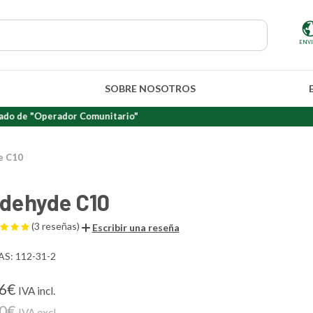
ENV
SOBRE NOSOTROS
rador Comunitario"
e C10
ldehyde C10
(3 reseñas)
Escribir una reseña
AS: 112-31-2
26€
IVA incl.
00€
IVA excl.