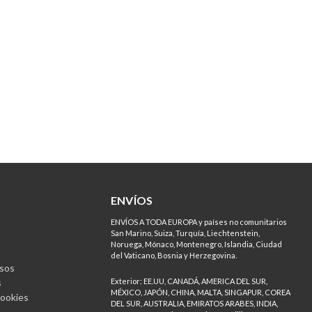
ENVÍOS
ENVÍOS A TODA EUROPA y países no comunitarios
San Marino, Suiza, Turquía, Liechtenstein,
Noruega, Mónaco, Montenegro, Islandia, Ciudad
del Vaticano, Bosnia y Herzegovina.
sos
s
Exterior: EE.UU, CANADÁ, AMERICA DEL SUR,
MÉXICO, JAPÓN, CHINA, MALTA, SINGAPUR, COREA
Cookies
DEL SUR, AUSTRALIA, EMIRATOS ARABES, INDIA,