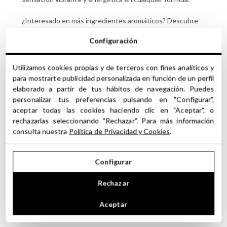
¿Interesado en más ingredientes aromáticos? Descubre
nuestra
selección de aromas químicos y moléculas
,
Configuración
ideales para enriquecer tus creaciones.
Utilizamos cookies propias y de terceros con fines analíticos y
para mostrarte publicidad personalizada en función de un perfil
elaborado a partir de tus hábitos de navegación. Puedes
FICHA TÉCNICA
personalizar tus preferencias pulsando en "Configurar",
aceptar todas las cookies haciendo clic en "Aceptar", o
CASSIS BASE 345B
Tipo / Nombre:
rechazarlas seleccionando "Rechazar". Para más información
COMUNIDAD EUROPEA
Origen:
consulta nuestra
Política de Privacidad y Cookies
.
-
INCI:
N/C
Nº CAS:
Configurar
PUREZA 100%
Pureza:
Perfil Olfativo:
Rechazar
Brote de grosella, brote de grosella negra, afrutado,
Aceptar
verde, tropical, especiado, heno, musgo de roble