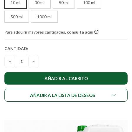
10 ml
30 ml
50 ml
100 ml
500 ml
1000 ml
Para adquirir mayores cantidades,
consulta aquí
CANTIDAD:
CANTIDAD
ACTUAL DE
DISMINUIR
AUMENTAR
EXISTENCIAS:
LA
LA
CANTIDAD
CANTIDAD
DE
DE
UNDEFINED
UNDEFINED
AÑADIR A LA LISTA DE DESEOS