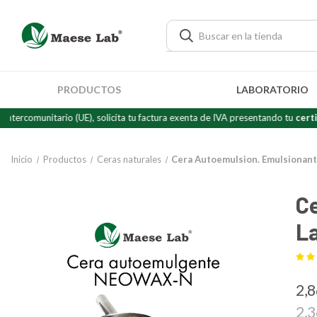
PRODUCTOS
LABORATORIO
itario (UE), solicita tu factura exenta de IVA presentando tu
certificado d
Inicio
Productos
Ceras naturales
Cera Autoemulsion. Emulsionant
C
L
2,
2,