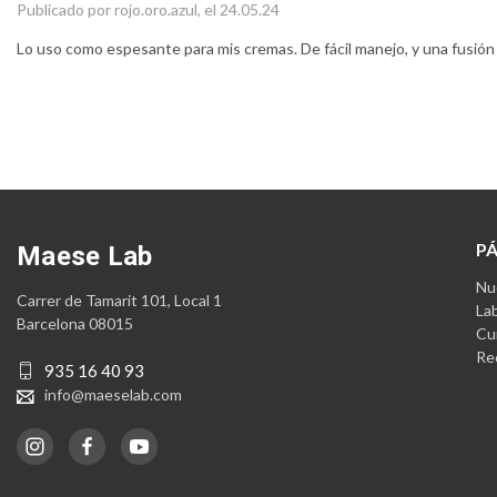
Publicado por rojo.oro.azul, el 24.05.24
Lo uso como espesante para mis cremas. De fácil manejo, y una fusión 
P
Maese Lab
Nue
Carrer de Tamarit 101, Local 1
La
Barcelona 08015
Cu
Re
935 16 40 93
info@maeselab.com