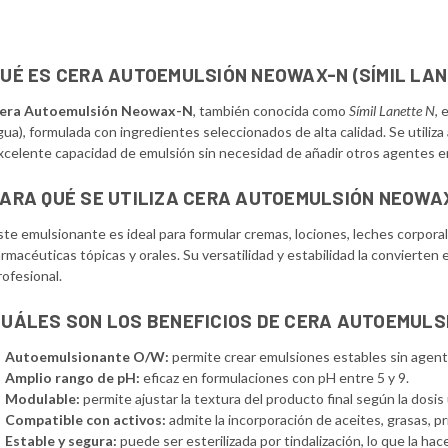
UÉ ES CERA AUTOEMULSIÓN NEOWAX-N (SÍMIL LAN
era Autoemulsión Neowax-N
, también conocida como
Símil Lanette N
,
gua), formulada con ingredientes seleccionados de alta calidad. Se utiliz
xcelente capacidad de emulsión sin necesidad de añadir otros agentes 
ARA QUÉ SE UTILIZA CERA AUTOEMULSIÓN NEOWA
ste emulsionante es ideal para formular cremas, lociones, leches corpor
armacéuticas tópicas y orales. Su versatilidad y estabilidad la convierte
rofesional.
UÁLES SON LOS BENEFICIOS DE CERA AUTOEMUL
Autoemulsionante O/W:
permite crear emulsiones estables sin agent
Amplio rango de pH:
eficaz en formulaciones con pH entre 5 y 9.
Modulable:
permite ajustar la textura del producto final según la dosis u
Compatible con activos:
admite la incorporación de aceites, grasas, pr
Estable y segura:
puede ser esterilizada por tindalización, lo que la ha