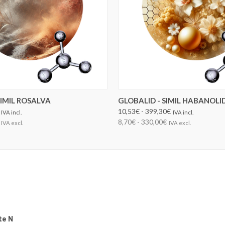
ELEGIR OPCIONES
ELEGIR OPCIONES
SIMIL ROSALVA
GLOBALID - SIMIL HABANOLI
10,53€ - 399,30€
IVA incl.
IVA incl.
8,70€ - 330,00€
IVA excl.
IVA excl.
te N