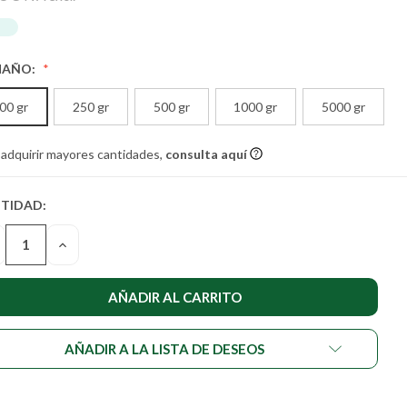
MAÑO:
00 gr
250 gr
500 gr
1000 gr
5000 gr
 adquirir mayores cantidades,
consulta aquí
TIDAD:
TIDAD
UAL DE
SMINUIR
AUMENTAR
STENCIAS:
LA
NTIDAD
CANTIDAD
DE
DEFINED
UNDEFINED
AÑADIR A LA LISTA DE DESEOS