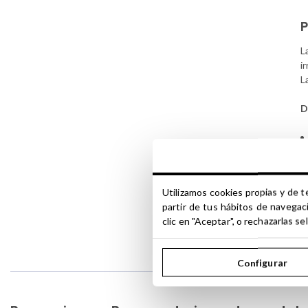
L
i
L
D
Utilizamos cookies propias y de t
partir de tus hábitos de navegac
S
clic en "Aceptar", o rechazarlas 
i
Configurar