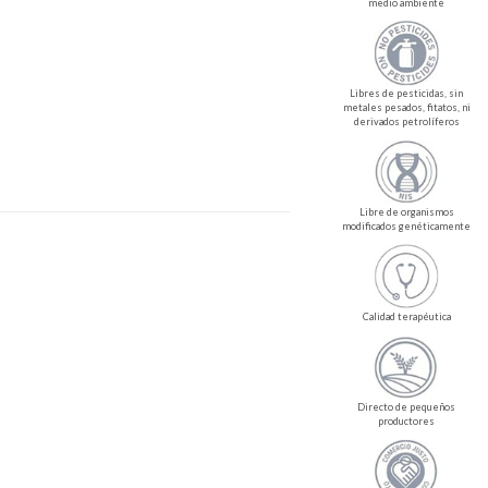
medio ambiente
Libres de pesticidas, sin
metales pesados, fitatos, ni
derivados petrolíferos
Libre de organismos
modificados genéticamente
Calidad terapéutica
Directo de pequeños
productores