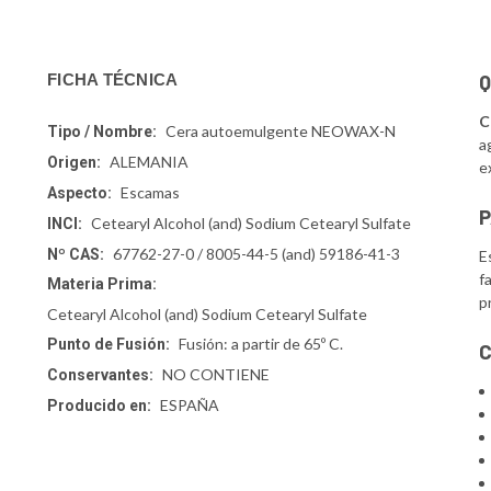
Q
FICHA TÉCNICA
C
Cera autoemulgente NEOWAX-N
Tipo / Nombre:
a
ALEMANIA
Origen:
e
Escamas
Aspecto:
P
Cetearyl Alcohol (and) Sodium Cetearyl Sulfate
INCI:
67762-27-0 / 8005-44-5 (and) 59186-41-3
Nº CAS:
E
f
Materia Prima:
p
Cetearyl Alcohol (and) Sodium Cetearyl Sulfate
Fusión: a partir de 65º C.
Punto de Fusión:
C
NO CONTIENE
Conservantes:
ESPAÑA
Producido en: