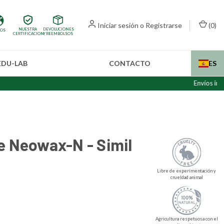
Iniciar sesión
o
Registrarse
(
0
)
NUESTRA
DEVOLUCIONES
IOS
CERTIFICACION
Y REEMBOLSOS
EDU-LAB
CONTACTO
ES
Envíos internaciona
e Neowax-N - Simil
Libre de experimentación y
crueldad animal
Agricultura respetuosa con el