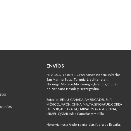
ENVÍOS
ENVÍOS A TODA EUROPA y países no comunitarios
San Marino, Suiza, Turquía, Liechtenstein,
Noruega, Mónaco, Montenegro, Islandia, Ciudad
del Vaticano, Bosnia y Herzegovina.
sos
s
Exterior: EE.UU, CANADÁ, AMERICA DEL SUR,
MÉXICO, JAPÓN, CHINA, MALTA, SINGAPUR, COREA
Cookies
DEL SUR, AUSTRALIA, EMIRATOS ARABES, INDIA,
ISRAEL, QATAR, Islas Canarias y Melilla.
No enviamos a Andorra ni a islas fuera de España.