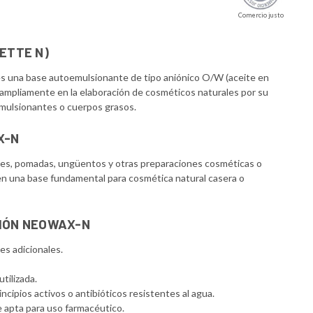
Comercio justo
ETTE N)
 es una base autoemulsionante de tipo aniónico O/W (aceite en
a ampliamente en la elaboración de cosméticos naturales por su
emulsionantes o cuerpos grasos.
X-N
ales, pomadas, ungüentos y otras preparaciones cosméticas o
n en una base fundamental para cosmética natural casera o
SIÓN NEOWAX-N
es adicionales.
tilizada.
incipios activos o antibióticos resistentes al agua.
ce apta para uso farmacéutico.