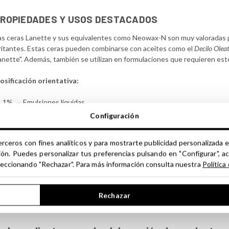
PROPIEDADES Y USOS DESTACADOS
as ceras Lanette y sus equivalentes como Neowax-N son muy valoradas p
rritantes. Estas ceras pueden combinarse con aceites como el
Decilo Oleat
anette". Además, también se utilizan en formulaciones que requieren ester
osificación orientativa:
1% → Emulsiones líquidas
3% → Emulsiones fluidas
Configuración
5% → Cremas blandas
10–15% → Cremas consistentes
erceros con fines analíticos y para mostrarte publicidad personalizada e
ión. Puedes personalizar tus preferencias pulsando en "Configurar", a
i buscas enriquecer tus formulaciones, te recomendamos visitar también 
seleccionando "Rechazar". Para más información consulta nuestra
Política
deales para combinar con emulsionantes como este.
Rechazar