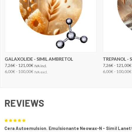
ELEGIR OPCIONES
GALAXOLIDE - SIMIL AMBRETOL
TREPANOL - 
7,26€ - 121,00€
7,26€ - 121,00€
IVA incl.
6,00€ - 100,00€
6,00€ - 100,00€
IVA excl.
REVIEWS
5
Cera Autoemulsion. Emulsionante Neowax-N - Simil Lanet