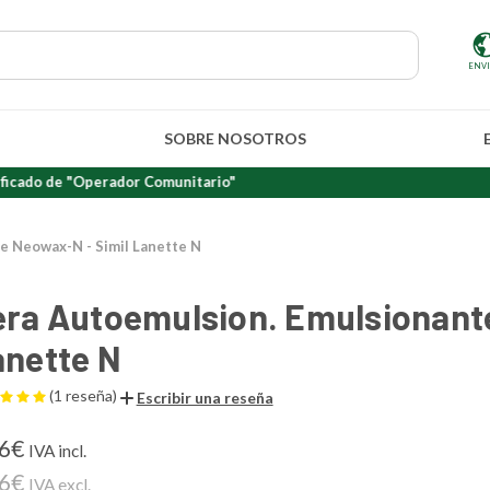
ENV
SOBRE NOSOTROS
e "Operador Comunitario"
e Neowax-N - Simil Lanette N
era Autoemulsion. Emulsionant
anette N
(1 reseña)
Escribir una reseña
86€
IVA incl.
36€
IVA excl.