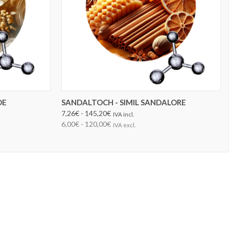
ELEGIR OPCIONES
DE
SANDALTOCH - SIMIL SANDALORE
7,26€ - 145,20€
IVA incl.
6,00€ - 120,00€
IVA excl.