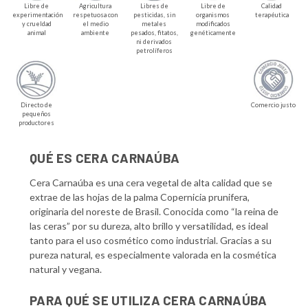
Libre de
Agricultura
Libres de
Libre de
Calidad
experimentación
respetuosa con
pesticidas, sin
organismos
terapéutica
y crueldad
el medio
metales
modificados
animal
ambiente
pesados, fitatos,
genéticamente
ni derivados
petrolíferos
Directo de
Comercio justo
pequeños
productores
QUÉ ES CERA CARNAÚBA
Cera Carnaúba es una cera vegetal de alta calidad que se
extrae de las hojas de la palma Copernicia prunifera,
originaria del noreste de Brasil. Conocida como “la reina de
las ceras” por su dureza, alto brillo y versatilidad, es ideal
tanto para el uso cosmético como industrial. Gracias a su
pureza natural, es especialmente valorada en la cosmética
natural y vegana.
PARA QUÉ SE UTILIZA CERA CARNAÚBA