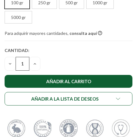
100 gr
250 gr
500 gr
1000 gr
5000 gr
Para adquirir mayores cantidades,
consulta aquí
CANTIDAD:
CANTIDAD
ACTUAL DE
DISMINUIR
AUMENTAR
EXISTENCIAS:
LA
LA
CANTIDAD
CANTIDAD
DE
DE
UNDEFINED
UNDEFINED
AÑADIR A LA LISTA DE DESEOS