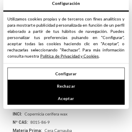
Configuración
¿TE INTERESA SEGUIR CREANDO TUS
Utilizamos cookies propias y de terceros con fines analíticos y
PROPIOS COSMÉTICOS NATURALES?
para mostrarte publicidad personalizada en función de un perfil
Visita nuestra sección de Aceites Vegetales para
elaborado a partir de tus hábitos de navegación. Puedes
descubrir ingredientes que complementan
personalizar tus preferencias pulsando en "Configurar",
perfectamente la Cera Carnaúba y potencian sus
aceptar todas las cookies haciendo clic en "Aceptar", o
beneficios en tus formulaciones.
rechazarlas seleccionando "Rechazar". Para más información
consulta nuestra
Política de Privacidad y Cookies
.
Configurar
FICHA TÉCNICA
Rechazar
Cera Carnauba
Tipo / Nombre:
BRASIL
Origen:
Aceptar
Escamas
Aspecto:
Copernicia cerifera wax
INCI:
8015-86-9
Nº CAS:
Cera Carnauba
Materia Prima: