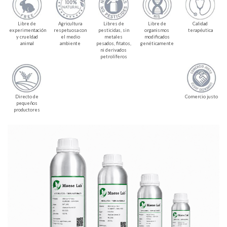
Libre de
Agricultura
Libres de
Libre de
Calidad
experimentación
respetuosa con
pesticidas, sin
organismos
terapéutica
y crueldad
el medio
metales
modificados
animal
ambiente
pesados, fitatos,
genéticamente
ni derivados
petrolíferos
Directo de
Comercio justo
pequeños
productores