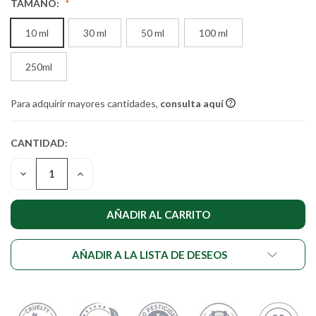
TAMAÑO:
10 ml
30 ml
50 ml
100 ml
250ml
Para adquirir mayores cantidades,
consulta aquí
CANTIDAD:
CANTIDAD
ACTUAL DE
DISMINUIR
AUMENTAR
EXISTENCIAS:
LA
LA
CANTIDAD
CANTIDAD
DE
DE
UNDEFINED
UNDEFINED
AÑADIR A LA LISTA DE DESEOS