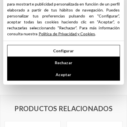
para mostrarte publicidad personalizada en función de un perfil
elaborado a partir de tus hábitos de navegación. Puedes
personalizar tus preferencias pulsando en "Configurar",
Precauciones y recomendaciones de uso de
aceptar todas las cookies haciendo clic en "Aceptar", o
los Absolutos
rechazarlas seleccionando "Rechazar". Para más información
consulta nuestra
Política de Privacidad y Cookies
.
No ingerir. No consumo interno.
No aplicar directamente sobre la piel. Pueden causar irritación.
Recomendados para uso cosméticos y en perfumería.
Configurar
Evitar el contacto con los ojos y mucosas.
No hacer uso de los Absolutos durante el embarazo o lactancia
Rechazar
Evitar en casos de asma, hipertensión y afección renal, epilepsia.
No Aplicar en niños menores de 3 Años. Mantener fuera de su
Aceptar
alcance.
PRODUCTOS RELACIONADOS