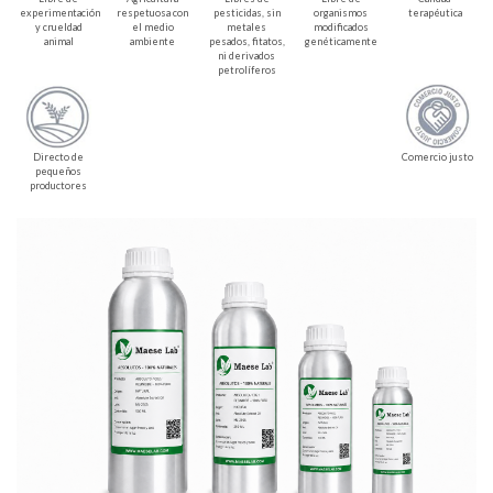
experimentación
respetuosa con
pesticidas, sin
organismos
terapéutica
y crueldad
el medio
metales
modificados
animal
ambiente
pesados, fitatos,
genéticamente
ni derivados
petrolíferos
Directo de
Comercio justo
pequeños
productores