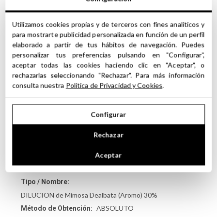
En aromaterapia, para aliviar el estrés y mejorar el
estado de ánimo.
Utilizamos cookies propias y de terceros con fines analíticos y
Como ingrediente en velas aromáticas y aceites
para mostrarte publicidad personalizada en función de un perfil
esenciales para crear un ambiente relajante.
elaborado a partir de tus hábitos de navegación. Puedes
En baños de inmersión para calmar la piel y la mente,
personalizar tus preferencias pulsando en "Configurar",
proporcionando una sensación de bienestar general.
aceptar todas las cookies haciendo clic en "Aceptar", o
rechazarlas seleccionando "Rechazar". Para más información
El
Absoluto de Mimosa
es una excelente opción para
consulta nuestra
Política de Privacidad y Cookies
.
quienes buscan un producto cosmético natural y versátil
que no solo mejora la salud de la piel, sino que también
aporta beneficios emocionales y sensoriales a través de
Configurar
su fragancia delicada y floral.
Rechazar
Aceptar
FICHA TÉCNICA
Tipo / Nombre:
DILUCION de Mimosa Dealbata (Aromo) 30%
ABSOLUTO
Método de Obtención: