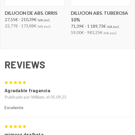
DILUCION DE ABS. ORRIS
DILUCION ABS. TUBEROSA
27,55€ - 210,39€
10%
IVA incl.
22,77€ - 173,88€
71,39€ - 1 189,73€
IVA excl.
IVA incl.
59,00€ - 983,25€
IVA excl.
REVIEWS
5
Agradable fragancia
Publicado por William, el 05.09.25
Excelente
5
mimosa dealbata