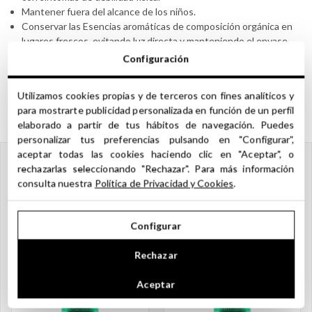
Mantener fuera del alcance de los niños.
Conservar las Esencias aromáticas de composición orgánica en
lugares frescos, evitando luz directa y manteniendo el envase
debidamente cerrado para evitar su evaporación.
Configuración
Maese Lab advierte que es responsabilidad del consumidor
cualquier uso indebido de este producto, siendo éste ya
Utilizamos cookies propias y de terceros con fines analíticos y
advertido en este apartado de sus complejidades.
para mostrarte publicidad personalizada en función de un perfil
elaborado a partir de tus hábitos de navegación. Puedes
personalizar tus preferencias pulsando en "Configurar",
aceptar todas las cookies haciendo clic en "Aceptar", o
rechazarlas seleccionando "Rechazar". Para más información
PRODUCTOS RELACIONADOS
consulta nuestra
Política de Privacidad y Cookies
.
Configurar
Rechazar
Aceptar