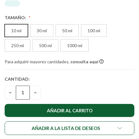
TAMAÑO:
10 ml
30 ml
50 ml
100 ml
250 ml
500 ml
1000 ml
Para adquirir mayores cantidades,
consulta aquí
CANTIDAD:
CANTIDAD
ACTUAL DE
DISMINUIR
AUMENTAR
EXISTENCIAS:
LA
LA
CANTIDAD
CANTIDAD
DE
DE
UNDEFINED
UNDEFINED
AÑADIR A LA LISTA DE DESEOS