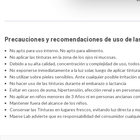
Precauciones y recomendaciones de uso de las
No apto para uso interno. No apto para alimento.
No aplicar las tinturas en la zona de los ojos ni mucosas.
Debido a su alta calidad, concentración y complejidad de uso, todo
No exponerse inmediatamente a la luz solar, luego de aplicar tintu
No utilizar sobre pieles sensibles. Ante cualquier posible irritació
No hacer uso de las tinturas durante el embarazo o lactancia
Evitar en casos de asma, hipertensión, afección renal y en persona
No aplicar en niños menores de 3 Años ni en personas ancianas con 
Mantener fuera del alcance de los niños.
Conservar las Tinturas en lugares frescos, evitando luz directa y 
Maese Lab advierte que es responsabilidad del consumidor cualquie