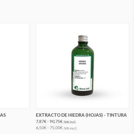
ELEGIR OPCIONES
JAS
EXTRACTO DE HIEDRA (HOJAS) - TINTURA
7,87€ - 90,75€
IVA incl.
6,50€ - 75,00€
IVA excl.