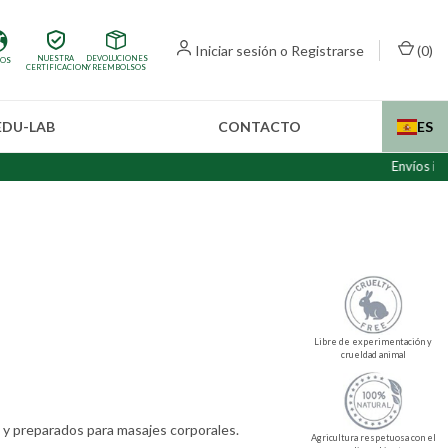
Iniciar sesión
o
Registrarse
(
0
)
NUESTRA
DEVOLUCIONES
IOS
CERTIFICACION
Y REEMBOLSOS
EDU-LAB
CONTACTO
ES
Envíos internacion
Libre de experimentación y
crueldad animal
 y preparados para masajes corporales.
Agricultura respetuosa con el