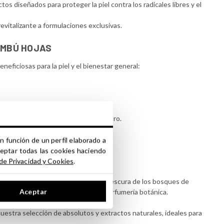
s diseñados para proteger la piel contra los radicales libres y el
evitalizante a formulaciones exclusivas.
AMBÚ HOJAS
eficiosas para la piel y el bienestar general:
 revitalizan la piel y el cabello.
es libres y el envejecimiento prematuro.
una apariencia firme y saludable.
la textura de la piel.
n función de un perfil elaborado a
ceptar todas las cookies haciendo
 de Privacidad y Cookies
.
 amaderado, evocando la pureza y frescura de los bosques de
Aceptar
ductos cosméticos revitalizantes y perfumería botánica.
estra selección de absolutos y extractos naturales, ideales para