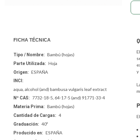
Q
FICHA TÉCNICA
E
Bambú (hojas)
Tipo / Nombre:
s
Hoja
Parte Utilizada:
e
y
ESPAÑA
Origen:
INCI:
L
aqua, alcohol (and) bambusa vulgaris leaf extract
m
7732-18-5, 64-17-5 (and) 91771-33-4
Nº CAS:
P
Bambú (hojas)
Materia Prima:
4
Cantidad de Cargas:
E
40º
Graduación:
ESPAÑA
Producido en: