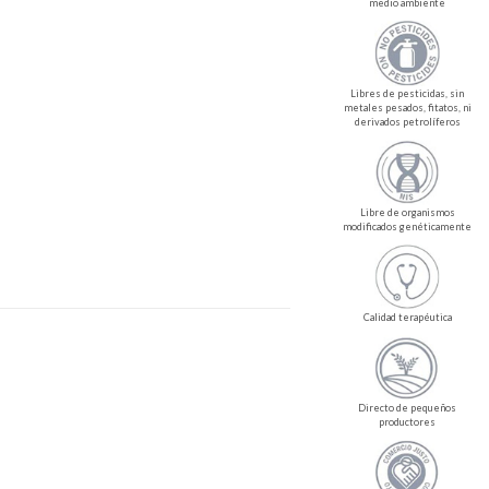
medio ambiente
Libres de pesticidas, sin
metales pesados, fitatos, ni
derivados petrolíferos
Libre de organismos
modificados genéticamente
Calidad terapéutica
Directo de pequeños
productores