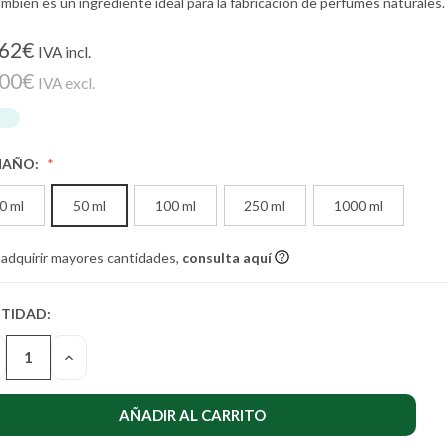
mbién es un ingrediente ideal para la fabricación de perfumes naturales.
,62€
IVA incl.
,00€
IVA excl.
MAÑO:
0 ml
50 ml
100 ml
250 ml
1000 ml
 adquirir mayores cantidades,
consulta aquí
TIDAD:
TIDAD
UAL DE
SMINUIR
AUMENTAR
STENCIAS:
LA
NTIDAD
CANTIDAD
DE
DEFINED
UNDEFINED