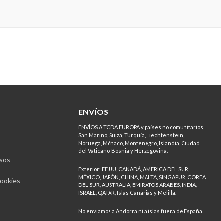
ENVÍOS
ENVÍOS A TODA EUROPA y países no comunitarios
San Marino, Suiza, Turquía, Liechtenstein,
Noruega, Mónaco, Montenegro, Islandia, Ciudad
del Vaticano, Bosnia y Herzegovina.
sos
s
Exterior: EE.UU, CANADÁ, AMERICA DEL SUR,
MÉXICO, JAPÓN, CHINA, MALTA, SINGAPUR, COREA
Cookies
DEL SUR, AUSTRALIA, EMIRATOS ARABES, INDIA,
ISRAEL, QATAR, Islas Canarias y Melilla.
No enviamos a Andorra ni a islas fuera de España.