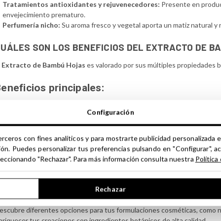
Tratamientos antioxidantes y rejuvenecedores:
Presente en producto
envejecimiento prematuro.
Perfumería nicho:
Su aroma fresco y vegetal aporta un matiz natural y r
UÁLES SON LOS BENEFICIOS DEL EXTRACTO DE B
l
Extracto de Bambú Hojas
es valorado por sus múltiples propiedades ben
eneficios principales:
Hidratante y remineralizante:
Aporta minerales esenciales que nutren y
Configuración
Antioxidante:
Protege la piel contra los efectos dañinos de los radical
Reafirmante y tonificante:
Mejora la elasticidad de la piel y promueve 
Detoxificante y purificante:
Favorece la eliminación de toxinas y mejora 
erceros con fines analíticos y para mostrarte publicidad personalizada e
ión. Puedes personalizar tus preferencias pulsando en "Configurar", a
aracterísticas aromáticas:
seleccionando "Rechazar". Para más información consulta nuestra
Política
l
Extracto de Bambú Hojas
posee un aroma fresco, verde y ligeramente
Rechazar
ambú. Su fragancia natural lo convierte en un ingrediente ideal para pro
escubre diferentes opciones para tus formulaciones cosméticas, como nu
nriquecer tus creaciones con ingredientes botánicos de alta calidad.