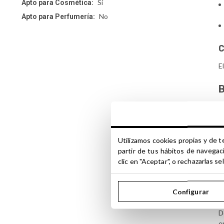
Sí
Apto para Cosmética:
No
Apto para Perfumería:
C
E
B
Utilizamos cookies propias y de t
partir de tus hábitos de navegac
C
clic en "Aceptar", o rechazarlas 
E
Configurar
b
D
e