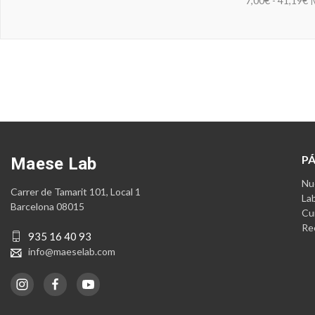
7,00€ - 41,19€
I
P
Maese Lab
Nue
Carrer de Tamarit 101, Local 1
La
Barcelona 08015
Cu
Re
935 16 40 93
info@maeselab.com