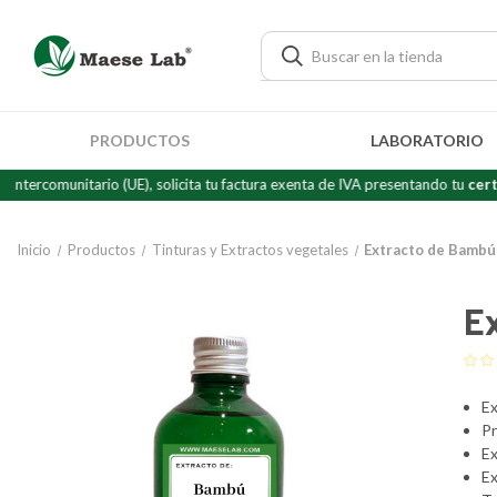
PRODUCTOS
LABORATORIO
nitario (UE), solicita tu factura exenta de IVA presentando tu
certificado 
Inicio
Productos
Tinturas y Extractos vegetales
Extracto de Bambú
E
Ex
Pr
Ex
Ex