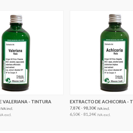
ELEGIR OPCIONES
ELEGIR OPCIONES
 VALERIANA - TINTURA
EXTRACTO DE ACHICORIA - 
7,87€ - 98,30€
IVA incl.
IVA incl.
6,50€ - 81,24€
VA excl.
IVA excl.