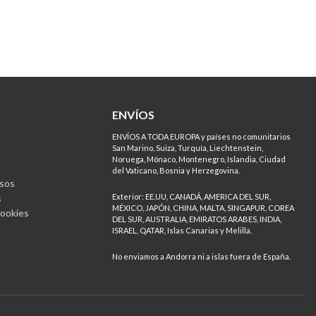
ENVÍOS
ENVÍOS A TODA EUROPA y países no comunitarios
San Marino, Suiza, Turquía, Liechtenstein,
Noruega, Mónaco, Montenegro, Islandia, Ciudad
del Vaticano, Bosnia y Herzegovina.
sos
s
Exterior: EE.UU, CANADÁ, AMERICA DEL SUR,
MÉXICO, JAPÓN, CHINA, MALTA, SINGAPUR, COREA
Cookies
DEL SUR, AUSTRALIA, EMIRATOS ARABES, INDIA,
ISRAEL, QATAR, Islas Canarias y Melilla.
No enviamos a Andorra ni a islas fuera de España.