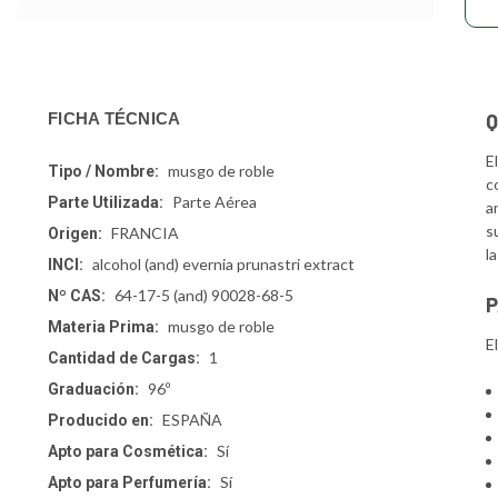
Q
FICHA TÉCNICA
E
musgo de roble
Tipo / Nombre:
c
Parte Aérea
Parte Utilizada:
a
s
FRANCIA
Origen:
l
alcohol (and) evernia prunastri extract
INCI:
64-17-5 (and) 90028-68-5
Nº CAS:
P
musgo de roble
Materia Prima:
E
1
Cantidad de Cargas:
96º
Graduación:
ESPAÑA
Producido en:
Sí
Apto para Cosmética:
Sí
Apto para Perfumería: