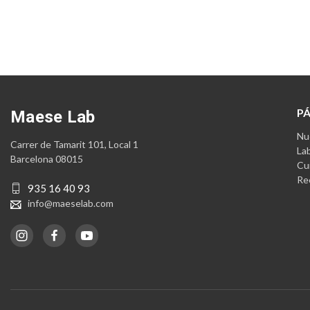
P
Maese Lab
Nue
Carrer de Tamarit 101, Local 1
La
Barcelona 08015
Cu
Re
935 16 40 93
info@maeselab.com