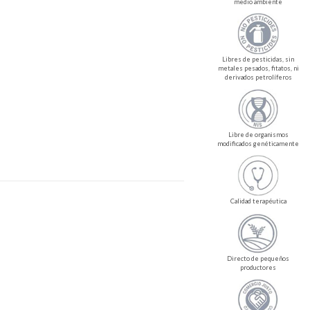
medio ambiente
Libres de pesticidas, sin
metales pesados, fitatos, ni
derivados petrolíferos
Libre de organismos
modificados genéticamente
Calidad terapéutica
Directo de pequeños
productores