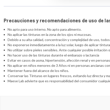
Precauciones y recomendaciones de uso de las
No apto para uso interno. No apto para alimento.
No aplicar las tinturas en la zona de los ojos ni mucosas.
Debido a su alta calidad, concentración y complejidad de uso, todo
No exponerse inmediatamente a la luz solar, luego de aplicar tintu
No utilizar sobre pieles sensibles. Ante cualquier posible irritació
No hacer uso de las tinturas durante el embarazo o lactancia
Evitar en casos de asma, hipertensión, afección renal y en persona
No aplicar en niños menores de 3 Años ni en personas ancianas con 
Mantener fuera del alcance de los niños.
Conservar las Tinturas en lugares frescos, evitando luz directa y 
Maese Lab advierte que es responsabilidad del consumidor cualquie