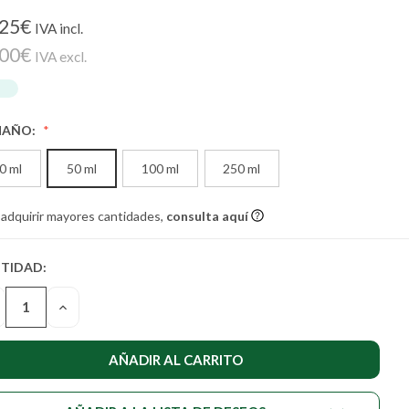
,25€
IVA incl.
,00€
IVA excl.
MAÑO:
0 ml
50 ml
100 ml
250 ml
 adquirir mayores cantidades,
consulta aquí
TIDAD:
TIDAD
UAL DE
SMINUIR
AUMENTAR
STENCIAS:
LA
NTIDAD
CANTIDAD
DE
DEFINED
UNDEFINED