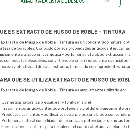
AÑADIR A LA LISTA DE DESEOS
UÉ ES EXTRACTO DE MUSGO DE ROBLE - TINTURA
l
Extracto de Musgo de Roble - Tintura
es un concentrado natural obte
orteza de los robles. Conocido por sus propiedades antioxidantes, calmant
mpliamente utilizado en cosmética y perfumería natural. Su extracción m
us compuestos bioactivos, convirtiéndolo en un ingrediente esencial en
a pureza y efectividad de cada extracto, formulado con ingredientes natura
ARA QUÉ SE UTILIZA EXTRACTO DE MUSGO DE ROB
l
Extracto de Musgo de Roble - Tintura
es ampliamente utilizado en:
Cosmética natural para equilibrar y tonificar la piel.
Tratamientos antioxidantes que protegen la piel del envejecimiento pr
Productos calmantes y purificantes para pieles sensibles o con tendencia
Perfumería natural como fijador de esencias y potenciador de notas te
Formulaciones capilares para fortalecer el cuero cabelludo y mejorar la t