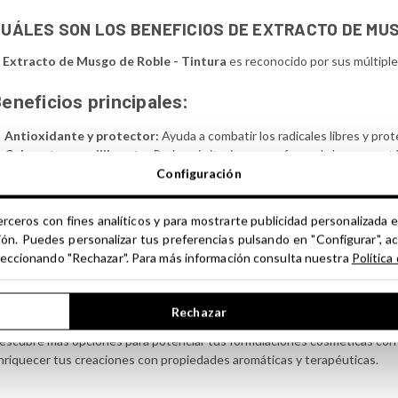
UÁLES SON LOS BENEFICIOS DE EXTRACTO DE MUS
l
Extracto de Musgo de Roble - Tintura
es reconocido por sus múltipl
eneficios principales:
Antioxidante y protector:
Ayuda a combatir los radicales libres y prot
Calmante y equilibrante:
Reduce irritaciones y refuerza la barrera cut
Purificante y tonificante:
Ayuda a regular la producción de sebo y mejora
Configuración
Fijador de fragancias:
Prolonga la duración de los perfumes y aporta p
Fortalecedor capilar:
Nutre el cuero cabelludo y ayuda a mantener un c
erceros con fines analíticos y para mostrarte publicidad personalizada e
ión. Puedes personalizar tus preferencias pulsando en "Configurar", a
otas aromáticas:
seleccionando "Rechazar". Para más información consulta nuestra
Política
l
Extracto de Musgo de Roble - Tintura
posee un perfil aromático pro
speciadas. Su fragancia envolvente lo convierte en un ingrediente clave 
Rechazar
escubre más opciones para potenciar tus formulaciones cosméticas con n
nriquecer tus creaciones con propiedades aromáticas y terapéuticas.