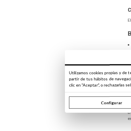
C
E
B
Utilizamos cookies propias y de t
partir de tus hábitos de navegac
N
clic en "Aceptar", o rechazarlas 
E
e
Configurar
D
e