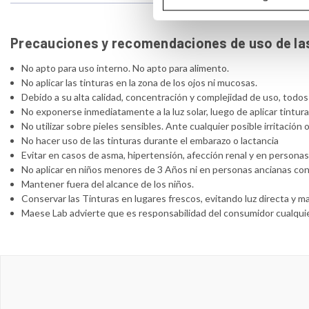
Precauciones y recomendaciones de uso de las
No apto para uso interno. No apto para alimento.
No aplicar las tinturas en la zona de los ojos ni mucosas.
Debido a su alta calidad, concentración y complejidad de uso, todo
No exponerse inmediatamente a la luz solar, luego de aplicar tintu
No utilizar sobre pieles sensibles. Ante cualquier posible irritació
No hacer uso de las tinturas durante el embarazo o lactancia
Evitar en casos de asma, hipertensión, afección renal y en persona
No aplicar en niños menores de 3 Años ni en personas ancianas con 
Mantener fuera del alcance de los niños.
Conservar las Tinturas en lugares frescos, evitando luz directa y 
Maese Lab advierte que es responsabilidad del consumidor cualquie