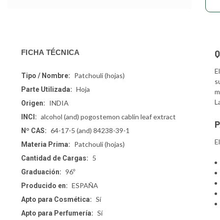
Q
FICHA TÉCNICA
E
Patchouli (hojas)
Tipo / Nombre:
s
Hoja
Parte Utilizada:
m
L
INDIA
Origen:
alcohol (and) pogostemon cablin leaf extract
INCI:
P
64-17-5 (and) 84238-39-1
Nº CAS:
E
Patchouli (hojas)
Materia Prima:
5
Cantidad de Cargas:
96º
Graduación:
ESPAÑA
Producido en:
Sí
Apto para Cosmética:
Sí
Apto para Perfumería: