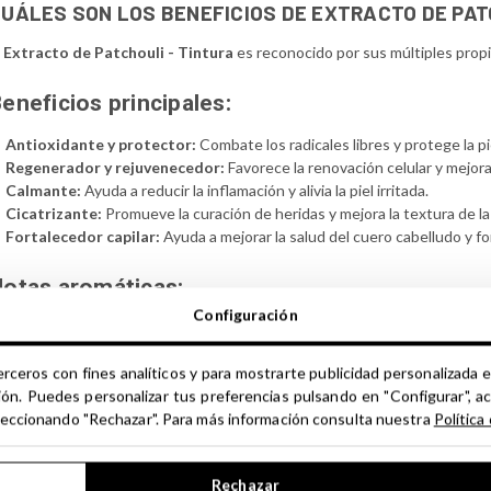
UÁLES SON LOS BENEFICIOS DE EXTRACTO DE PAT
l
Extracto de Patchouli - Tintura
es reconocido por sus múltiples prop
eneficios principales:
Antioxidante y protector:
Combate los radicales libres y protege la pi
Regenerador y rejuvenecedor:
Favorece la renovación celular y mejora l
Calmante:
Ayuda a reducir la inflamación y alivia la piel irritada.
Cicatrizante:
Promueve la curación de heridas y mejora la textura de la 
Fortalecedor capilar:
Ayuda a mejorar la salud del cuero cabelludo y for
otas aromáticas:
Configuración
l
Extracto de Patchouli - Tintura
tiene un perfil aromático terroso, dul
deal para productos cosméticos relajantes y revitalizantes.
erceros con fines analíticos y para mostrarte publicidad personalizada e
ión. Puedes personalizar tus preferencias pulsando en "Configurar", a
escubre más opciones para potenciar tus formulaciones cosméticas con n
seleccionando "Rechazar". Para más información consulta nuestra
Política
omplementar y enriquecer tus creaciones.
Rechazar