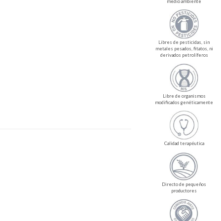
medio ambiente
Libres de pesticidas, sin
metales pesados, fitatos, ni
derivados petrolíferos
Libre de organismos
modificados genéticamente
Calidad terapéutica
Directo de pequeños
productores