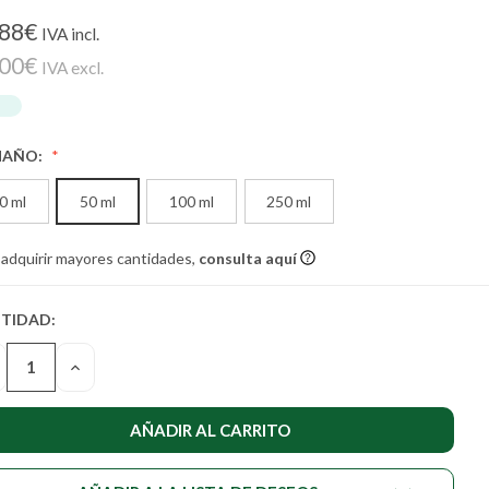
,88€
IVA incl.
,00€
IVA excl.
MAÑO:
0 ml
50 ml
100 ml
250 ml
 adquirir mayores cantidades,
consulta aquí
TIDAD:
TIDAD
UAL DE
SMINUIR
AUMENTAR
STENCIAS:
LA
NTIDAD
CANTIDAD
DE
DEFINED
UNDEFINED