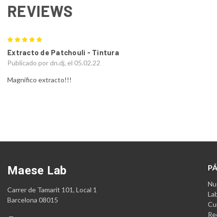
REVIEWS
5
Extracto de Patchouli - Tintura
Publicado por dn.dj, el 05.02.22
Magnífico extracto!!!
P
Maese Lab
Nue
Carrer de Tamarit 101, Local 1
La
Barcelona 08015
Cu
Re