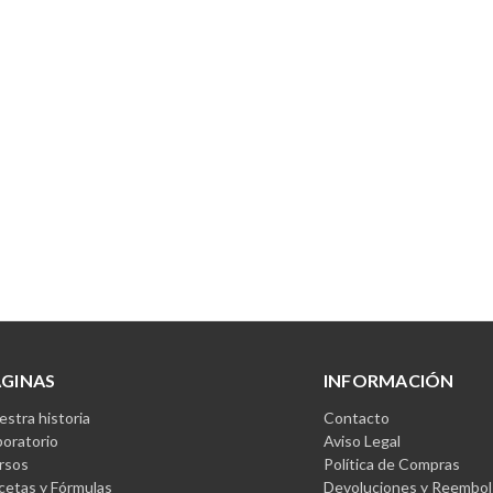
ÁGINAS
INFORMACIÓN
stra historia
Contacto
boratorio
Aviso Legal
rsos
Política de Compras
cetas y Fórmulas
Devoluciones y Reembol