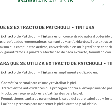
AÑADIR A LA LISTA DE DESEOS
UÉ ES EXTRACTO DE PATCHOULI - TINTURA
l
Extracto de Patchouli - Tintura
es un concentrado natural obtenido de 
us propiedades regeneradoras, calmantes y antioxidantes. Este extracto
áximo sus compuestos activos, convirtiéndolo en un ingrediente esenci
ab, garantizamos la pureza y efectividad de cada extracto, formulado con 
ARA QUÉ SE UTILIZA EXTRACTO DE PATCHOULI - T
l
Extracto de Patchouli - Tintura
es ampliamente utilizado en:
Cosmética natural para calmar y revitalizar la piel.
Tratamientos antioxidantes que protegen contra el envejecimiento pr
Productos regeneradores y cicatrizantes para la piel.
Formulaciones capilares para mejorar la salud del cuero cabelludo y forta
Lociones y cremas para mantener la piel hidratada y saludable.