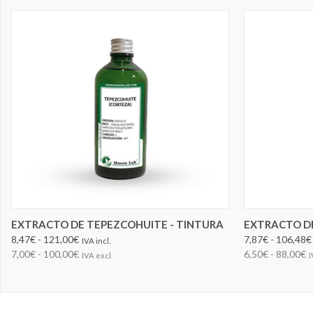
ELEGIR OPCIONES
EXTRACTO DE TEPEZCOHUITE - TINTURA
EXTRACTO DE
8,47€ - 121,00€
7,87€ - 106,48€
IVA incl.
7,00€ - 100,00€
6,50€ - 88,00€
IVA excl.
I