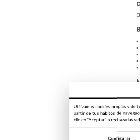
C
E
B
N
E
i
Utilizamos cookies propias y de t
partir de tus hábitos de navegac
D
clic en "Aceptar", o rechazarlas 
c
Configurar