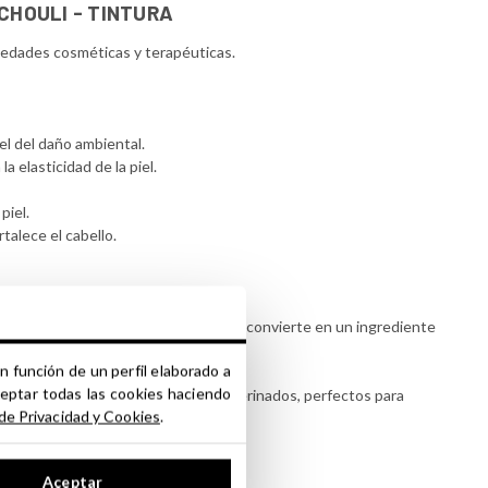
CHOULI - TINTURA
iedades cosméticas y terapéuticas.
el del daño ambiental.
a elasticidad de la piel.
piel.
talece el cabello.
ce y ligeramente especiado, lo que lo convierte en un ingrediente
n función de un perfil elaborado a
ceptar todas las cookies haciendo
uestra selección de extractos glicerinados, perfectos para
 de Privacidad y Cookies
.
Aceptar