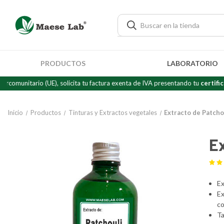
PRODUCTOS
LABORATORIO
rio (UE), solicita tu factura exenta de IVA presentando tu
certificado de "
Inicio
Productos
Tinturas y Extractos vegetales
Extracto de Patchou
Ex
Ex
Ex
co
Ta