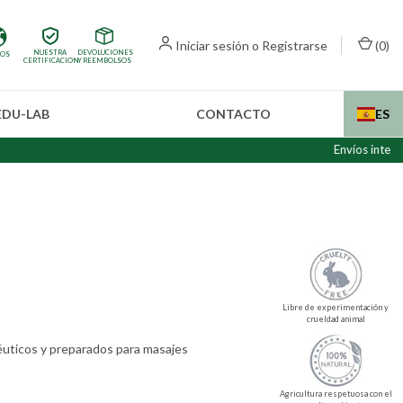
Iniciar sesión
o
Registrarse
(
0
)
NUESTRA
DEVOLUCIONES
IOS
CERTIFICACION
Y REEMBOLSOS
EDU-LAB
CONTACTO
ES
Envíos internacionales
Libre de experimentación y
crueldad animal
éuticos y preparados para masajes
Agricultura respetuosa con el