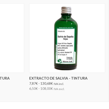
ELEGIR OPCIONES
NTURA
EXTRACTO DE SALVIA - TINTURA
7,87€ - 130,68€
IVA incl.
6,50€ - 108,00€
IVA excl.