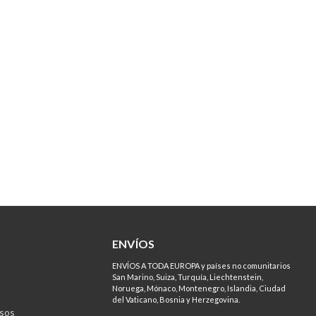
ENVÍOS
ENVÍOS A TODA EUROPA y países no comunitarios
San Marino, Suiza, Turquía, Liechtenstein,
Noruega, Mónaco, Montenegro, Islandia, Ciudad
del Vaticano, Bosnia y Herzegovina.
sos