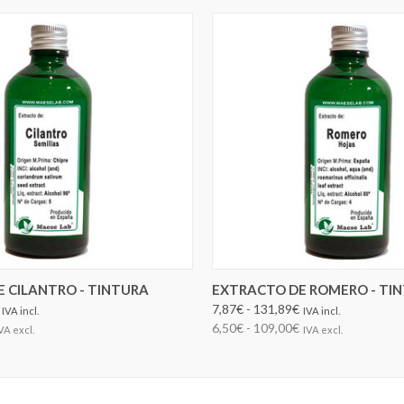
ELEGIR OPCIONES
ELEGIR OPCIONES
 CILANTRO - TINTURA
EXTRACTO DE ROMERO - TI
7,87€ - 131,89€
IVA incl.
IVA incl.
6,50€ - 109,00€
VA excl.
IVA excl.