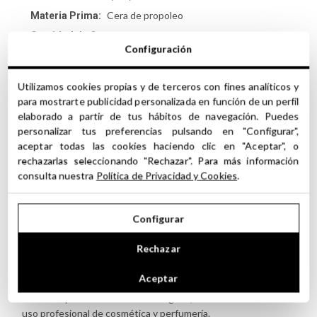
Cera de propoleo
Materia Prima:
1
Cantidad de Cargas:
Configuración
96º
Graduación:
ESPAÑA
Producido en:
Utilizamos cookies propias y de terceros con fines analíticos y
Sí
Apto para Cosmética:
para mostrarte publicidad personalizada en función de un perfil
Sí
Apto para Perfumería:
elaborado a partir de tus hábitos de navegación. Puedes
personalizar tus preferencias pulsando en "Configurar",
aceptar todas las cookies haciendo clic en "Aceptar", o
rechazarlas seleccionando "Rechazar". Para más información
consulta nuestra
Política de Privacidad y Cookies
.
Precauciones y recomendaciones de uso de
Configurar
las Tinturas o Extractos Hidro-Alcohólicos
Rechazar
No apto para uso interno. No apto para alimento.
No aplicar las tinturas en la zona de los ojos ni mucosas.
Aceptar
Debido a su alta calidad, concentración y complejidad de uso,
todos los productos de esta categoría, deben ser destinados al
uso profesional de cosmética y perfumería.