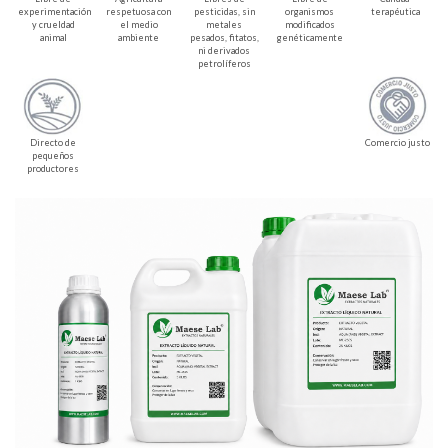
experimentación
respetuosa con
pesticidas, sin
organismos
terapéutica
y crueldad
el medio
metales
modificados
animal
ambiente
pesados, fitatos,
genéticamente
ni derivados
petrolíferos
Directo de
Comercio justo
pequeños
productores