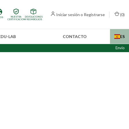
Iniciar sesión
o
Registrarse
(
0
)
NUESTRA
DEVOLUCIONES
IOS
CERTIFICACION
Y REEMBOLSOS
EDU-LAB
CONTACTO
ES
Envíos internaciona