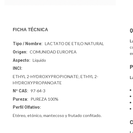
Q
FICHA TÉCNICA
L
LACTATO DE ETILO NATURAL
Tipo / Nombre:
c
COMUNIDAD EUROPEA
Origen:
e
Líquido
Aspecto:
P
INCI:
ETHYL 2-HYDROXYPROPIONATE; ETHYL 2-
L
HYDROXYPROPANOATE
97-64-3
Nº CAS:
PUREZA 100%
Pureza:
Perfil Olfativo:
Etéreo, etónico, mantecoso y frutado confitado.
C
L