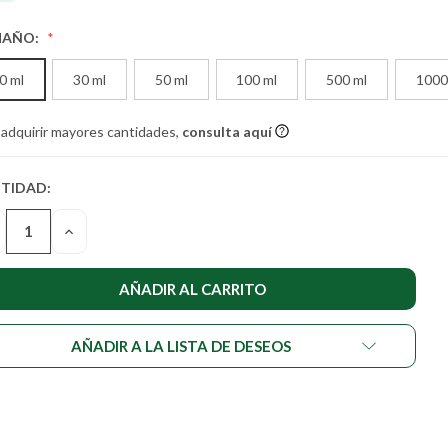
MAÑO:
0 ml
30 ml
50 ml
100 ml
500 ml
1000
 adquirir mayores cantidades,
consulta aquí
TIDAD:
TIDAD
UAL DE
SMINUIR
AUMENTAR
STENCIAS:
LA
NTIDAD
CANTIDAD
DE
DEFINED
UNDEFINED
AÑADIR A LA LISTA DE DESEOS