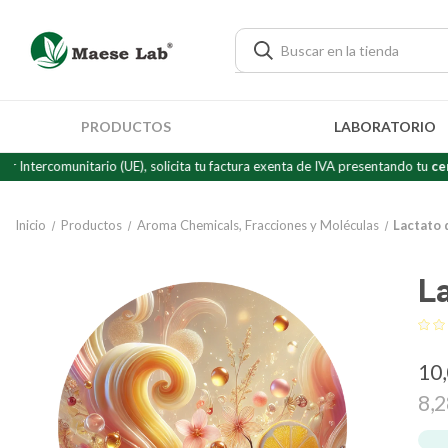
PRODUCTOS
LABORATORIO
nitario (UE), solicita tu factura exenta de IVA presentando tu
certificado d
Inicio
Productos
Aroma Chemicals, Fracciones y Moléculas
Lactato 
La
10
8,