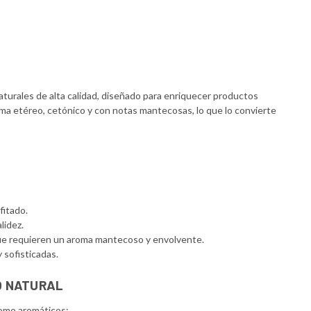
urales de alta calidad, diseñado para enriquecer productos
ma etéreo, cetónico y con notas mantecosas, lo que lo convierte
fitado.
lidez.
que requieren un aroma mantecoso y envolvente.
 sofisticadas.
O NATURAL
como aromáticos: