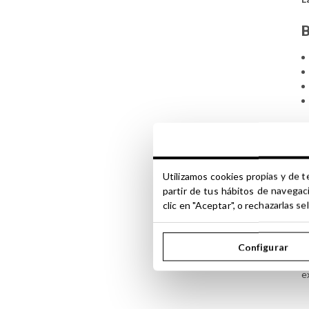
B
C
Utilizamos cookies propias y de t
partir de tus hábitos de navegac
clic en "Aceptar", o rechazarlas 
L
p
Configurar
E
e