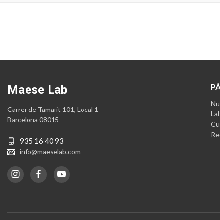
P
Maese Lab
Nue
Carrer de Tamarit 101, Local 1
La
Barcelona 08015
Cu
Re
935 16 40 93
info@maeselab.com