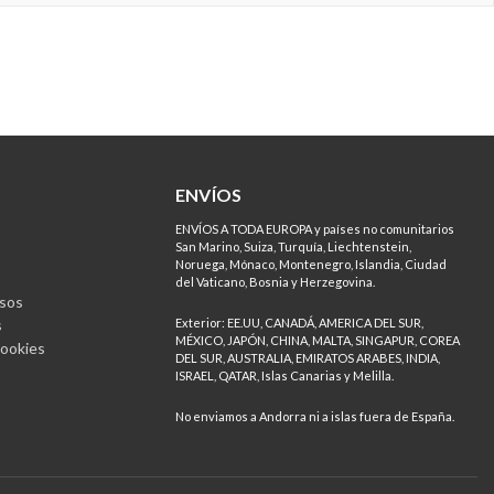
ENVÍOS
ENVÍOS A TODA EUROPA y países no comunitarios
San Marino, Suiza, Turquía, Liechtenstein,
Noruega, Mónaco, Montenegro, Islandia, Ciudad
del Vaticano, Bosnia y Herzegovina.
sos
s
Exterior: EE.UU, CANADÁ, AMERICA DEL SUR,
MÉXICO, JAPÓN, CHINA, MALTA, SINGAPUR, COREA
Cookies
DEL SUR, AUSTRALIA, EMIRATOS ARABES, INDIA,
ISRAEL, QATAR, Islas Canarias y Melilla.
No enviamos a Andorra ni a islas fuera de España.