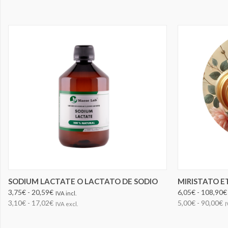
ELEGIR OPCIONES
SODIUM LACTATE O LACTATO DE SODIO
MIRISTATO E
3,75€ - 20,59€
6,05€ - 108,90€
IVA incl.
3,10€ - 17,02€
5,00€ - 90,00€
IVA excl.
I