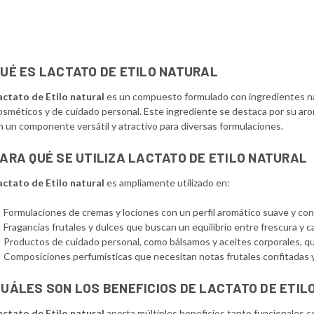
UÉ ES LACTATO DE ETILO NATURAL
actato de Etilo natural
es un compuesto formulado con ingredientes nat
osméticos y de cuidado personal. Este ingrediente se destaca por su aro
n un componente versátil y atractivo para diversas formulaciones.
ARA QUÉ SE UTILIZA LACTATO DE ETILO NATURAL
actato de Etilo natural
es ampliamente utilizado en:
Formulaciones de cremas y lociones con un perfil aromático suave y con
Fragancias frutales y dulces que buscan un equilibrio entre frescura y ca
Productos de cuidado personal, como bálsamos y aceites corporales, 
Composiciones perfumísticas que necesitan notas frutales confitadas y
UÁLES SON LOS BENEFICIOS DE LACTATO DE ETIL
actato de Etilo natural
aporta múltiples beneficios tanto funcionales 