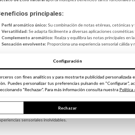
eneficios principales:
Perfil aromático único:
Su combinación de notas etéreas, cetónicas y fr
Versatilidad:
Se adapta fácilmente a diversas aplicaciones cosméticas 
Complemento aromático:
Realza y equilibra las notas principales en 
Sensación envolvente:
Proporciona una experiencia sensorial cálida y 
aracterísticas aromáticas:
Configuración
Aroma primario:
Etéreo.
Aroma secundario:
Cetónico.
erceros con fines analíticos y para mostrarte publicidad personalizada e
Aromas terciarios:
Mantecoso, frutado confitado.
ión. Puedes personalizar tus preferencias pulsando en "Configurar", a
seleccionando "Rechazar". Para más información consulta nuestra
Política
actato de Etilo natural
es una excelente opción para quienes buscan en
ara transmitir calidez y elegancia en cada aplicación.
Rechazar
xplora nuestra gama de químicos aromáticos y descubre cómo
Lactato d
xperiencias sensoriales inolvidables.