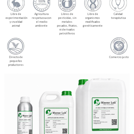
Libre de
Agricultura
Libres de
Libre de
Calidad
experimentación
respetuosa con
pesticidas, sin
organismos
terapéutica
y crueldad
el medio
metales
modificados
animal
ambiente
pesados, fitatos,
genéticamente
ni derivados
petrolíferos
Directo de
Comercio justo
pequeños
productores