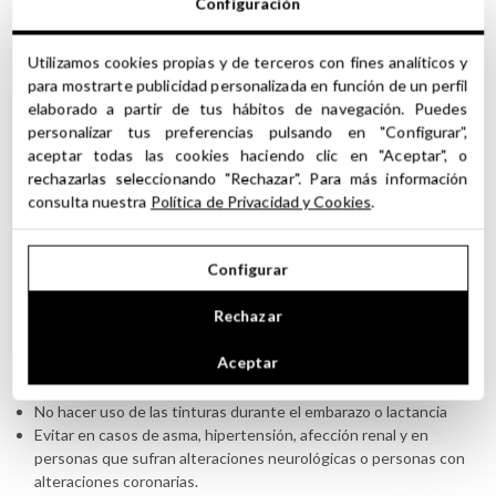
Configuración
Utilizamos cookies propias y de terceros con fines analíticos y
para mostrarte publicidad personalizada en función de un perfil
elaborado a partir de tus hábitos de navegación. Puedes
Precauciones y recomendaciones de uso de
personalizar tus preferencias pulsando en "Configurar",
aceptar todas las cookies haciendo clic en "Aceptar", o
las Tinturas o Extractos Hidro-Alcohólicos
rechazarlas seleccionando "Rechazar". Para más información
consulta nuestra
Política de Privacidad y Cookies
.
No apto para uso interno. No apto para alimento.
No aplicar las tinturas en la zona de los ojos ni mucosas.
Debido a su alta calidad, concentración y complejidad de uso,
Configurar
todos los productos de esta categoría, deben ser destinados al
uso profesional de cosmética y perfumería.
Rechazar
No exponerse inmediatamente a la luz solar, luego de aplicar
tinturas de forma tópica o productos que las contengan.
Aceptar
No utilizar sobre pieles sensibles. Ante cualquier posible
irritación o reacción consultar inmediatamente a su médico.
No hacer uso de las tinturas durante el embarazo o lactancia
Evitar en casos de asma, hipertensión, afección renal y en
personas que sufran alteraciones neurológicas o personas con
alteraciones coronarias.