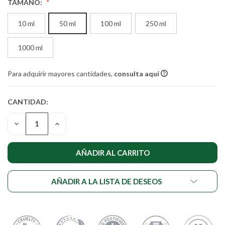
TAMAÑO:
10 ml
50 ml
100 ml
250 ml
1000 ml
Para adquirir mayores cantidades,
consulta aquí
CANTIDAD:
CANTIDAD
ACTUAL DE
DISMINUIR
AUMENTAR
EXISTENCIAS:
LA
LA
CANTIDAD
CANTIDAD
DE
DE
UNDEFINED
UNDEFINED
AÑADIR A LA LISTA DE DESEOS