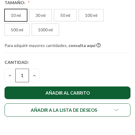
TAMAÑO:
10 ml
30 ml
50 ml
100 ml
500 ml
1000 ml
Para adquirir mayores cantidades,
consulta aquí
CANTIDAD:
CANTIDAD
ACTUAL DE
DISMINUIR
AUMENTAR
EXISTENCIAS:
LA
LA
CANTIDAD
CANTIDAD
DE
DE
UNDEFINED
UNDEFINED
AÑADIR A LA LISTA DE DESEOS