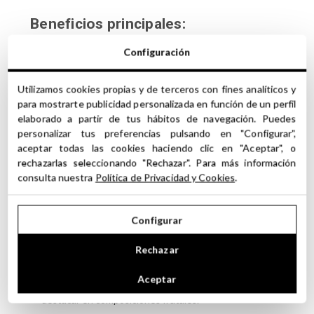
Beneficios principales:
Perfil frutal único:
Aporta un aroma intenso y
Configuración
característico que evoca la frescura de la manzana
arenosa.
Utilizamos cookies propias y de terceros con fines analíticos y
Versatilidad:
Se integra fácilmente en una amplia
para mostrarte publicidad personalizada en función de un perfil
gama de formulaciones cosméticas y perfumísticas.
elaborado a partir de tus hábitos de navegación. Puedes
Refuerzo aromático:
Mejora y complementa otras
personalizar tus preferencias pulsando en "Configurar",
notas dentro de composiciones olfativas complejas.
aceptar todas las cookies haciendo clic en "Aceptar", o
Sensación revitalizante:
Su aroma fresco y dulce
rechazarlas seleccionando "Rechazar". Para más información
aporta una experiencia sensorial agradable y
consulta nuestra
Política de Privacidad y Cookies
.
estimulante.
Características aromáticas:
Configurar
Aroma primario:
Ceroso, con un toque suave y cálido.
Rechazar
Aroma secundario:
Manzana arenosa, evocando
frescura y naturalidad.
Aceptar
Aromas terciarios:
Intenso y envolvente, ideal para
destacar en composiciones frutales.