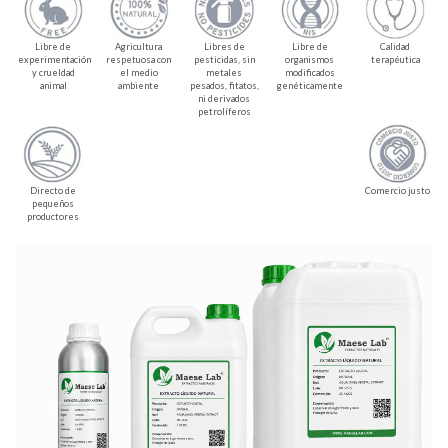
Libre de
Agricultura
Libres de
Libre de
Calidad
experimentación
respetuosa con
pesticidas, sin
organismos
terapéutica
y crueldad
el medio
metales
modificados
animal
ambiente
pesados, fitatos,
genéticamente
ni derivados
petrolíferos
Directo de
Comercio justo
pequeños
productores