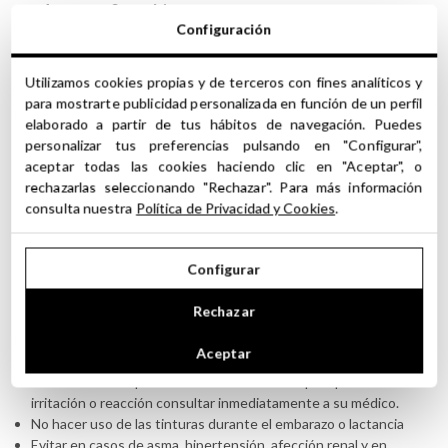
Sí
Apto para Cosmética:
Configuración
Sí
Apto para Perfumería:
Utilizamos cookies propias y de terceros con fines analíticos y
para mostrarte publicidad personalizada en función de un perfil
elaborado a partir de tus hábitos de navegación. Puedes
personalizar tus preferencias pulsando en "Configurar",
Precauciones y recomendaciones de uso de
aceptar todas las cookies haciendo clic en "Aceptar", o
rechazarlas seleccionando "Rechazar". Para más información
las Tinturas o Extractos Hidro-Alcohólicos
consulta nuestra
Política de Privacidad y Cookies
.
No apto para uso interno. No apto para alimento.
No aplicar las tinturas en la zona de los ojos ni mucosas.
Configurar
Debido a su alta calidad, concentración y complejidad de uso,
todos los productos de esta categoría, deben ser destinados al
Rechazar
uso profesional de cosmética y perfumería.
No exponerse inmediatamente a la luz solar, luego de aplicar
Aceptar
tinturas de forma tópica o productos que las contengan.
No utilizar sobre pieles sensibles. Ante cualquier posible
irritación o reacción consultar inmediatamente a su médico.
No hacer uso de las tinturas durante el embarazo o lactancia
Evitar en casos de asma, hipertensión, afección renal y en