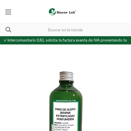
Intercomunitario (UE), solicita tu factura exenta de IVA presentando tu
certi