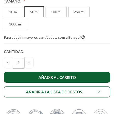
TAMAÑO:
10 ml
50 ml
100 ml
250 ml
1000 ml
Para adquirir mayores cantidades,
consulta aquí
CANTIDAD:
CANTIDAD
ACTUAL DE
DISMINUIR
AUMENTAR
EXISTENCIAS:
LA
LA
CANTIDAD
CANTIDAD
DE
DE
UNDEFINED
UNDEFINED
AÑADIR A LA LISTA DE DESEOS