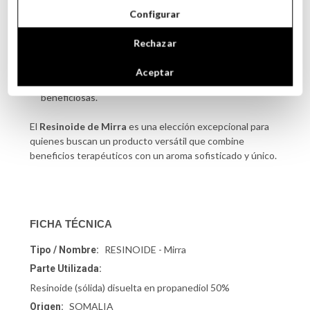
En la creación de productos naturales para el cuidado
Configurar
del cabello, ayudando a fortalecerlo y aportándole brillo.
Como ingrediente en bálsamos labiales para nutrir y
Rechazar
proteger los labios secos o agrietados.
En la elaboración de jabones y velas artesanales,
Aceptar
gracias a su fragancia distintiva y propiedades
beneficiosas.
El
Resinoide de Mirra
es una elección excepcional para
quienes buscan un producto versátil que combine
beneficios terapéuticos con un aroma sofisticado y único.
FICHA TÉCNICA
RESINOIDE - Mirra
Tipo / Nombre:
Parte Utilizada:
Resinoide (sólida) disuelta en propanediol 50%
SOMALIA
Origen: