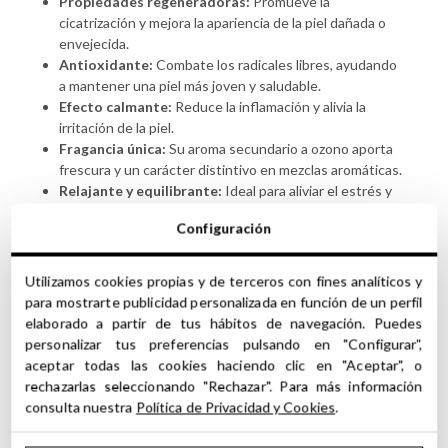
Propiedades regeneradoras:
Promueve la
cicatrización y mejora la apariencia de la piel dañada o
envejecida.
Antioxidante:
Combate los radicales libres, ayudando
a mantener una piel más joven y saludable.
Efecto calmante:
Reduce la inflamación y alivia la
irritación de la piel.
Fragancia única:
Su aroma secundario a ozono aporta
frescura y un carácter distintivo en mezclas aromáticas.
Relajante y equilibrante:
Ideal para aliviar el estrés y
promover un estado de calma en aromaterapia.
Configuración
Características aromáticas:
Utilizamos cookies propias y de terceros con fines analíticos y
El
Resinoide de Mirra
tiene un aroma cálido, terroso y
para mostrarte publicidad personalizada en función de un perfil
resinoso, complementado con un matiz fresco y ozónico.
elaborado a partir de tus hábitos de navegación. Puedes
Estas notas lo hacen ideal para utilizar en composiciones
personalizar tus preferencias pulsando en "Configurar",
de alta perfumería, donde actúa como una excelente base
aceptar todas las cookies haciendo clic en "Aceptar", o
para notas medias y altas.
rechazarlas seleccionando "Rechazar". Para más información
consulta nuestra
Política de Privacidad y Cookies
.
Usos adicionales: