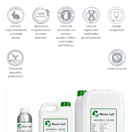
Libre de
Agricultura
Libres de
Libre de
Calidad
experimentación
respetuosa con
pesticidas, sin
organismos
terapéutica
y crueldad
el medio
metales
modificados
animal
ambiente
pesados, fitatos,
genéticamente
ni derivados
petrolíferos
Directo de
Comercio justo
pequeños
productores