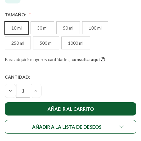
TAMAÑO:
10 ml
30 ml
50 ml
100 ml
250 ml
500 ml
1000 ml
Para adquirir mayores cantidades,
consulta aquí
CANTIDAD:
CANTIDAD
ACTUAL DE
DISMINUIR
AUMENTAR
EXISTENCIAS:
LA
LA
CANTIDAD
CANTIDAD
DE
DE
UNDEFINED
UNDEFINED
AÑADIR A LA LISTA DE DESEOS