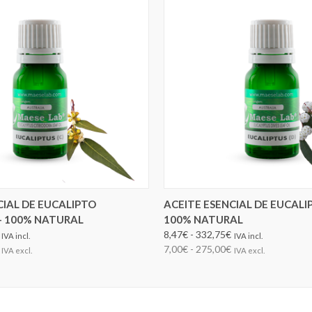
ELEGIR OPCIONES
ELEGIR OPCIONES
CIAL DE EUCALIPTO
ACEITE ESENCIAL DE EUCALIP
- 100% NATURAL
100% NATURAL
8,47€ - 332,75€
IVA incl.
IVA incl.
7,00€ - 275,00€
IVA excl.
IVA excl.