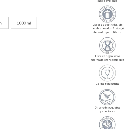
medio ambiente
ml
1000 ml
Libres de pesticidas, sin
metales pesados, fitatos, ni
derivados petrolíferos
Libre de organismos
modificados genéticamente
Calidad terapéutica
Directo de pequeños
productores