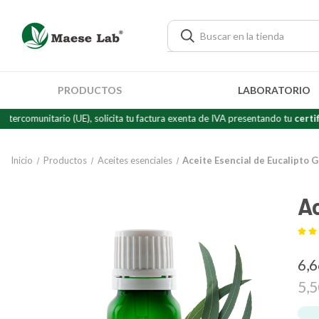
PRODUCTOS
LABORATORIO
ario (UE), solicita tu factura exenta de IVA presentando tu
certificado de 
Inicio
Productos
Aceites esenciales
Aceite Esencial de Eucalipto 
Ac
6,
5,