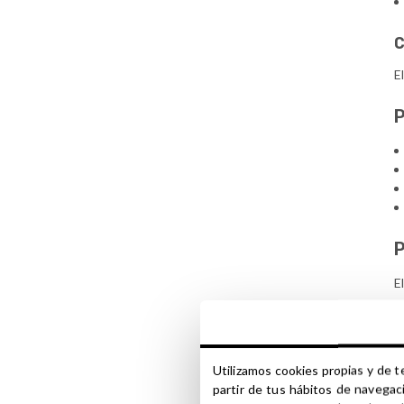
C
E
P
E
g
m
D
Utilizamos cookies propias y de t
E
partir de tus hábitos de navegac