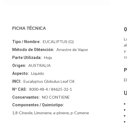
Q
FICHA TÉCNICA
L
EUCALIPTUS (G)
Tipo / Nombre:
a
Arrastre de Vapor
Método de Obtención:
y
c
Hoja
Parte Utilizada:
AUSTRALIA
Origen:
P
Líquido
Aspecto:
E
Eucalyptus Globulus Leaf Oil
INCI:
8000-48-4 / 84625-32-1
Nº CAS:
U
NO CONTIENE
Conservantes:
Componentes / Quimiotipo:
1,8-Cineole, Limonene, a-pinene, p-Cymene