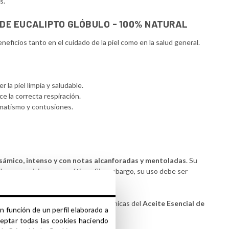
s.
 DE EUCALIPTO GLÓBULO - 100% NATURAL
eficios tanto en el cuidado de la piel como en la salud general.
la piel limpia y saludable.
ce la correcta respiración.
umatismo y contusiones.
sámico, intenso y con notas alcanforadas y mentoladas
. Su
s de composiciones aromáticas. Sin embargo, su uso debe ser
rales
y aprovecha las propiedades únicas del
Aceite Esencial de
n función de un perfil elaborado a
ceptar todas las cookies haciendo