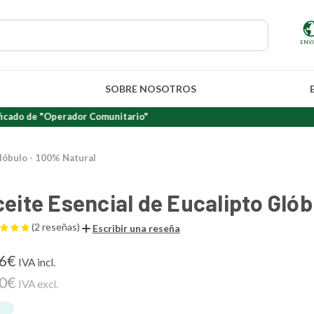
ENV
SOBRE NOSOTROS
"Operador Comunitario"
Glóbulo - 100% Natural
eite Esencial de Eucalipto Glób
(2 reseñas)
Escribir una reseña
66€
IVA incl.
50€
IVA excl.