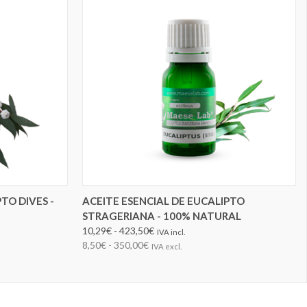
ELEGIR OPCIONES
TO DIVES -
ACEITE ESENCIAL DE EUCALIPTO
STRAGERIANA - 100% NATURAL
10,29€ - 423,50€
IVA incl.
8,50€ - 350,00€
IVA excl.