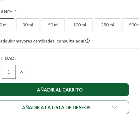
MAÑO:
0 ml
30 ml
50 ml
100 ml
250 ml
500 
 adquirir mayores cantidades,
consulta aquí
TIDAD:
TIDAD
UAL DE
SMINUIR
AUMENTAR
STENCIAS:
LA
NTIDAD
CANTIDAD
DE
DEFINED
UNDEFINED
AÑADIR A LA LISTA DE DESEOS