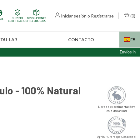
Iniciar sesión
o
Registrarse
(
0
)
NUESTRA
DEVOLUCIONES
IOS
CERTIFICACION
Y REEMBOLSOS
EDU-LAB
CONTACTO
ES
Envíos internacionale
ulo - 100% Natural
Libre de experimentación y
crueldad animal
Agricultura respetuosa con el