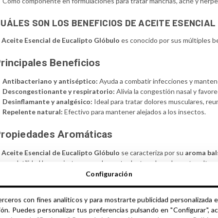
Como componente en formulaciones para tratar manchas, acné y herpe
UÁLES SON LOS BENEFICIOS DE ACEITE ESENCIAL
l
Aceite Esencial de Eucalipto Glóbulo
es conocido por sus múltiples ben
rincipales Beneficios
Antibacteriano y antiséptico:
Ayuda a combatir infecciones y mantener 
Descongestionante y respiratorio:
Alivia la congestión nasal y favore
Desinflamante y analgésico:
Ideal para tratar dolores musculares, re
Repelente natural:
Efectivo para mantener alejados a los insectos.
Propiedades Aromáticas
l
Aceite Esencial de Eucalipto Glóbulo
se caracteriza por su
aroma bal
ran volatilidad lo convierte en un elemento destacado en las notas alta
oderado debido a su carácter invasivo en mezclas.
Configuración
escubre más sobre nuestra selección de
aceites esenciales 100% natu
erceros con fines analíticos y para mostrarte publicidad personalizada e
ucalipto Glóbulo
en tus formulaciones cosméticas y aromáticas.
ión. Puedes personalizar tus preferencias pulsando en "Configurar", a