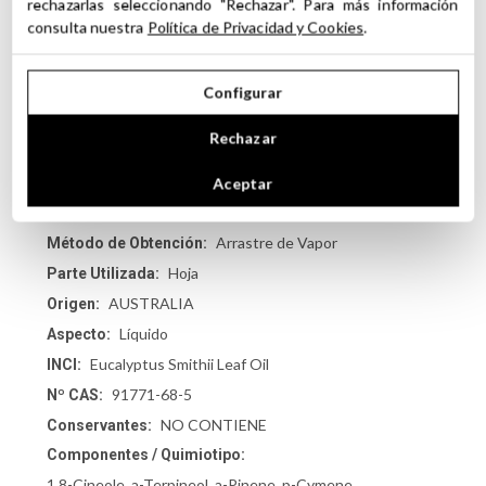
rechazarlas seleccionando "Rechazar". Para más información
esenciales 100% naturales
y experimenta los beneficios
consulta nuestra
Política de Privacidad y Cookies
.
únicos del
Aceite Esencial de Eucalipto Smithii
en tus
rutinas de cuidado personal y bienestar.
Configurar
Rechazar
FICHA TÉCNICA
Aceptar
EUCALIPTUS (S)
Tipo / Nombre:
Arrastre de Vapor
Método de Obtención:
Hoja
Parte Utilizada:
AUSTRALIA
Origen:
Líquido
Aspecto:
Eucalyptus Smithii Leaf Oil
INCI:
91771-68-5
Nº CAS:
NO CONTIENE
Conservantes:
Componentes / Quimiotipo:
1,8-Cineole, a-Terpineol, a-Pinene, p-Cymene