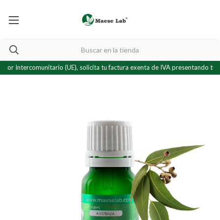
ntercomunitario (UE), solicita tu factura exenta de IVA presentando tu
certif