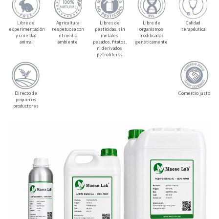
Libre de
Agricultura
Libres de
Libre de
Calidad
experimentación
respetuosa con
pesticidas, sin
organismos
terapéutica
y crueldad
el medio
metales
modificados
animal
ambiente
pesados, fitatos,
genéticamente
ni derivados
petrolíferos
Directo de
Comercio justo
pequeños
productores