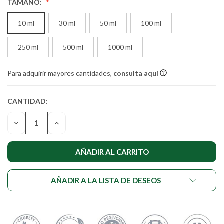
TAMAÑO:
10 ml
30 ml
50 ml
100 ml
250 ml
500 ml
1000 ml
Para adquirir mayores cantidades,
consulta aquí
CANTIDAD:
CANTIDAD
ACTUAL DE
DISMINUIR
AUMENTAR
EXISTENCIAS:
LA
LA
CANTIDAD
CANTIDAD
DE
DE
UNDEFINED
UNDEFINED
AÑADIR A LA LISTA DE DESEOS