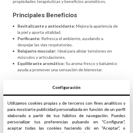
propiedades terapéuticas y beneficios aromáticos.
Principales Beneficios
Revitalizante y antioxidante:
Mejora la apariencia de
la piel y aporta vitalidad.
Purificante:
Refresca el ambiente, ayudando a
despejar las vías respiratorias.
Relajante muscular:
Ideal para aliviar tensiones en
músculos y articulaciones.
Equilibrante aromático:
Su aroma fresco y balsámico
ayuda a promover una sensación de bienestar.
Propiedades Aromáticas
Configuración
El
Aceite Esencial de Eucalipto Smithii
tiene un
aroma
fresco, balsámico y ligeramente mentolado
, con
Utilizamos cookies propias y de terceros con fines analíticos y
matices suaves que lo hacen menos invasivo que otros
para mostrarte publicidad personalizada en función de un perfil
aceites de eucalipto. Pertenece a las notas altas, siendo
elaborado a partir de tus hábitos de navegación. Puedes
ideal para refrescar y purificar espacios.
personalizar tus preferencias pulsando en "Configurar",
aceptar todas las cookies haciendo clic en "Aceptar", o
Descubre más sobre nuestra selección de
aceites