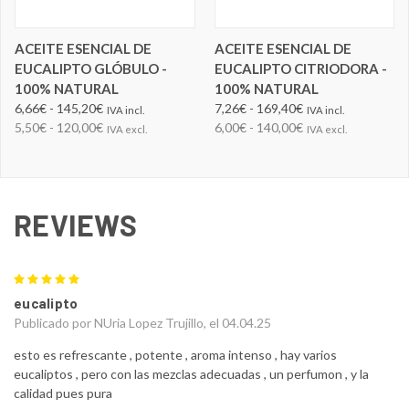
ACEITE ESENCIAL DE
ACEITE ESENCIAL DE
EUCALIPTO GLÓBULO -
EUCALIPTO CITRIODORA -
100% NATURAL
100% NATURAL
6,66€ - 145,20€
7,26€ - 169,40€
IVA incl.
IVA incl.
5,50€ - 120,00€
6,00€ - 140,00€
IVA excl.
IVA excl.
REVIEWS
5
eucalipto
Publicado por NUria Lopez Trujillo, el 04.04.25
esto es refrescante , potente , aroma intenso , hay varios
eucaliptos , pero con las mezclas adecuadas , un perfumon , y la
calidad pues pura